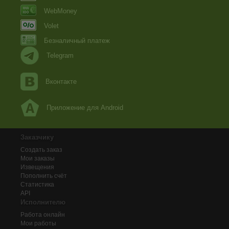
от одного до пяти лет. Рассказано об основных этапах о
содержит разделы: первый год жизни; с двух до трех лет;
WebMoney
девочку, которая растит волосы; как выбрать детскую ра
Ключики: расческа, ребенок, уход, малыш, опрятность
Volet
http://advego.ru/shop/text/10028952/
Безналичный платеж
Telegram
Вконтакте
Приложение для Android
Заказчику
Создать заказ
Мои заказы
Извещения
Пополнить счёт
Статистика
API
Исполнителю
Работа онлайн
Мои работы