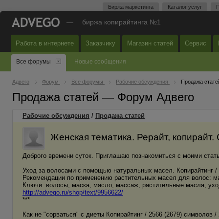
Биржа маркетинга
Каталог услуг
П
—
биржа копирайтинга №1
Работа в интернете
Заказчику
Магазин статей
Сервис
Все форумы
Новые сообщения
Адвего
Форум
Все форумы
Рабочие обсуждения
Продажа стате
Продажа статей — Форум Адвего
Рабочие обсуждения
/
Продажа статей
Женская тематика. Рерайт, копирайт. 
Доброго времени суток. Приглашаю познакомиться с моими статья
Уход за волосами с помощью натуральных масел. Копирайтинг / 2
Рекомендации по применению растительных масел для волос: м
Ключи: волосы, маска, масло, массаж, растительные масла, ухо
http://advego.ru/shop/text/9956622/
***
Как не "сорваться" с диеты Копирайтинг / 2566 (2679) символов / 2