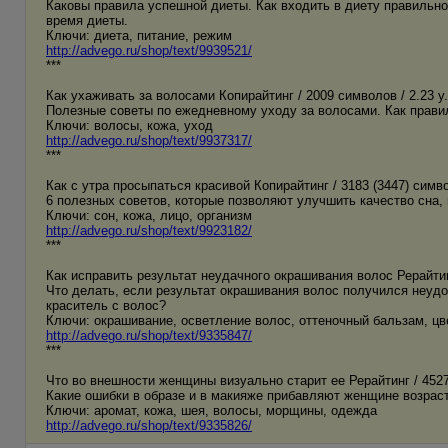
Каковы правила успешной диеты. Как входить в диету правильно
время диеты.
Ключи: диета, питание, режим
http://advego.ru/shop/text/9939521/
***
Как ухаживать за волосами Копирайтинг / 2009 символов / 2.23 у
Полезные советы по ежедневному уходу за волосами. Как прави
Ключи: волосы, кожа, уход
http://advego.ru/shop/text/9937317/
***
Как с утра просыпаться красивой Копирайтинг / 3183 (3447) символ
6 полезных советов, которые позволяют улучшить качество сна,
Ключи: сон, кожа, лицо, организм
http://advego.ru/shop/text/9923182/
***
Как исправить результат неудачного окрашивания волос Рерайтинг
Что делать, если результат окрашивания волос получился неуд
краситель с волос?
Ключи: окрашивание, осветление волос, оттеночный бальзам, цв
http://advego.ru/shop/text/9335847/
***
Что во внешности женщины визуально старит ее Рерайтинг / 4527 
Какие ошибки в образе и в макияже прибавляют женщине возраст,
Ключи: аромат, кожа, шея, волосы, морщины, одежда
http://advego.ru/shop/text/9335826/