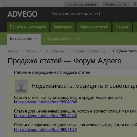
Биржа маркетинга
Каталог услуг
П
—
биржа копирайтинга №1
Работа в интернете
Заказчику
Магазин статей
Сервис
Все форумы
Новые сообщения
Адвего
Форум
Все форумы
Рабочие обсуждения
Продажа стате
Продажа статей — Форум Адвего
Рабочие обсуждения
/
Продажа статей
Недвижимость, медицина и советы для
Статья о том, как купить квартиру в кредит через депозит
http://advego.ru/shop/text/9904294/
Статья для беременных женщин, которые вот-вот станут мамами
http://advego.ru/shop/text/9904274/
Статья о современных удобствах - гигиенический душ для ванно
http://advego.ru/shop/text/9904102/