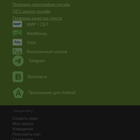
Проверка орфографии онлайн
SEO анализ онлайн
Проверка качества текста
МИР / СБП
WebMoney
Volet
Безналичный платеж
Telegram
Вконтакте
Приложение для Android
Заказчику
Создать заказ
Мои заказы
Извещения
Пополнить счёт
Статистика