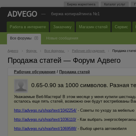
Биржа маркетинга
Каталог услуг
П
—
биржа копирайтинга №1
Работа в интернете
Заказчику
Магазин статей
Сервис
Все форумы
Новые сообщения
Адвего
Форум
Все форумы
Рабочие обсуждения
Продажа стате
Продажа статей — Форум Адвего
Рабочие обсуждения
/
Продажа статей
0.65-0.90 за 1000 символов. Разная т
Уважаемые Веб-Мастера! В этом месяце у меня купили шестнадц
осталось еще пять статей, возможно они будут востребованы Ва
http://advego.ru/shop/text/1042254/
- Советы по уходу за мебелью
http://advego.ru/shop/text/1036110/
- Как выбрать энергосберегаю
http://advego.ru/shop/text/1069588/
- Выбор цвета автомобиля