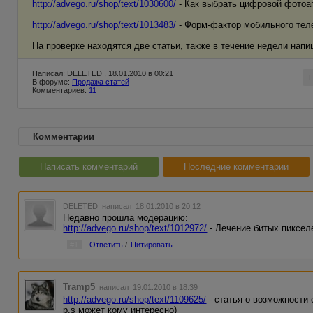
http://advego.ru/shop/text/1030600/
- Как выбрать цифровой фотоа
http://advego.ru/shop/text/1013483/
- Форм-фактор мобильного тел
На проверке находятся две статьи, также в течение недели напи
Написал: DELETED , 18.01.2010 в 00:21
В форуме:
Продажа статей
Комментариев:
11
Комментарии
Написать комментарий
Последние комментарии
DELETED
написал 18.01.2010 в 20:12
Недавно прошла модерацию:
http://advego.ru/shop/text/1012972/
- Лечение битых пиксел
#1
Ответить
/
Цитировать
Tramp5
написал 19.01.2010 в 18:39
http://advego.ru/shop/text/1109625/
- статья о возможности
p.s может кому интересно)