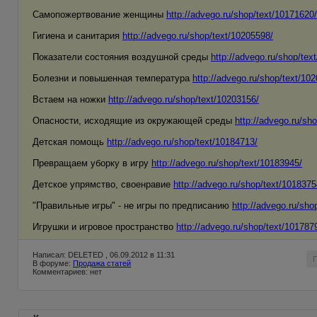
Самопожертвование женщины
http://advego.ru/shop/text/10171620/
Гигиена и санитария
http://advego.ru/shop/text/10205598/
Показатели состояния воздушной среды
http://advego.ru/shop/tex
Болезни и повышенная температура
http://advego.ru/shop/text/10
Встаем на ножки
http://advego.ru/shop/text/10203156/
Опасности, исходящие из окружающей среды
http://advego.ru/sh
Детская помощь
http://advego.ru/shop/text/10184713/
Превращаем уборку в игру
http://advego.ru/shop/text/10183945/
Детское упрямство, своенравие
http://advego.ru/shop/text/1018375
"Правильные игры" - не игры по предписанию
http://advego.ru/sho
Игрушки и игровое пространство
http://advego.ru/shop/text/101787
Написал: DELETED , 06.09.2012 в 11:31
В форуме:
Продажа статей
Комментариев: нет