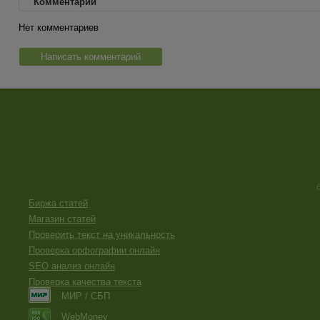
Комментарии
Нет комментариев
Написать комментарий
Биржа статей
Магазин статей
Проверить текст на уникальность
Проверка орфографии онлайн
SEO анализ онлайн
Проверка качества текста
МИР / СБП
WebMoney