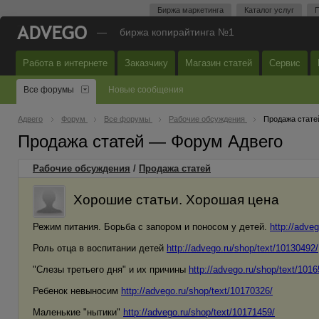
Биржа маркетинга
Каталог услуг
П
—
биржа копирайтинга №1
Работа в интернете
Заказчику
Магазин статей
Сервис
Все форумы
Новые сообщения
Адвего
Форум
Все форумы
Рабочие обсуждения
Продажа стате
Продажа статей — Форум Адвего
Рабочие обсуждения
/
Продажа статей
Хорошие статьи. Хорошая цена
Режим питания. Борьба с запором и поносом у детей.
http://adve
Роль отца в воспитании детей
http://advego.ru/shop/text/10130492/
"Слезы третьего дня" и их причины
http://advego.ru/shop/text/101
Ребенок невыносим
http://advego.ru/shop/text/10170326/
Маленькие "нытики"
http://advego.ru/shop/text/10171459/