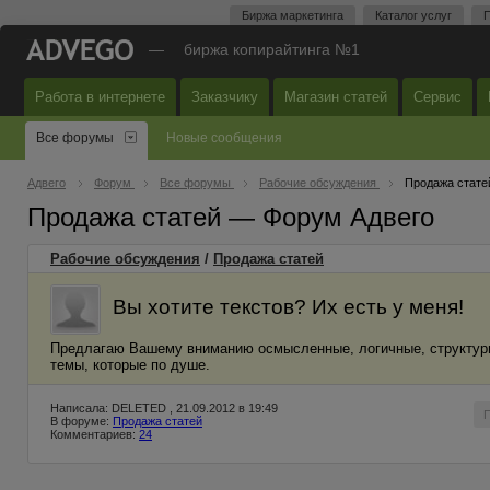
Биржа маркетинга
Каталог услуг
П
—
биржа копирайтинга №1
Работа в интернете
Заказчику
Магазин статей
Сервис
Все форумы
Новые сообщения
Адвего
Форум
Все форумы
Рабочие обсуждения
Продажа стате
Продажа статей — Форум Адвего
Рабочие обсуждения
/
Продажа статей
Вы хотите текстов? Их есть у меня!
Предлагаю Вашему вниманию осмысленные, логичные, структури
темы, которые по душе.
Написала: DELETED , 21.09.2012 в 19:49
В форуме:
Продажа статей
Комментариев:
24