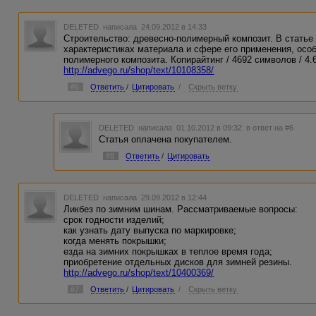
DELETED
написала 24.09.2012 в 14:33
Строительство: древесно-полимерный композит. В статье
характеристиках материала и сфере его применения, осо
полимерного композита. Копирайтинг / 4692 символов / 4.653
http://advego.ru/shop/text/10108358/
#6
Ответить
/
Цитировать
/
Скрыть ветку
DELETED
написала 01.10.2012 в 09:32
в ответ на #6
Статья оплачена покупателем.
#8
Ответить
/
Цитировать
DELETED
написала 29.09.2012 в 12:44
Ликбез по зимним шинам. Рассматриваемые вопросы:
срок годности изделий;
как узнать дату выпуска по маркировке;
когда менять покрышки;
езда на зимних покрышках в теплое время года;
приобретение отдельных дисков для зимней резины.
http://advego.ru/shop/text/10400369/
#7
Ответить
/
Цитировать
/
Скрыть ветку