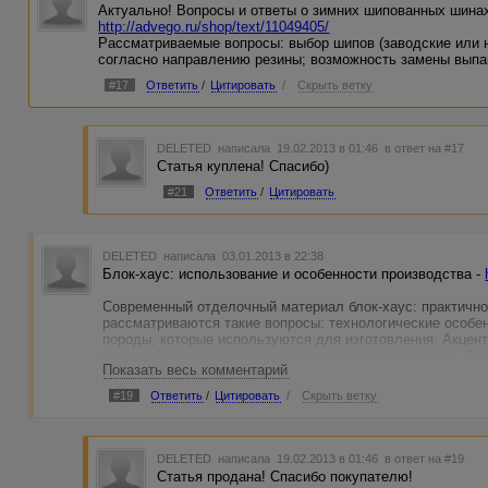
Актуально! Вопросы и ответы о зимних шипованных шина
http://advego.ru/shop/text/11049405/
Рассматриваемые вопросы: выбор шипов (заводские или н
согласно направлению резины; возможность замены выпа
#17
Ответить
/
Цитировать
/
Скрыть ветку
DELETED
написала 19.02.2013 в 01:46
в ответ на #17
Статья куплена! Спасибо)
#21
Ответить
/
Цитировать
DELETED
написала 03.01.2013 в 22:38
Блок-хаус: использование и особенности производства -
Современный отделочный материал блок-хаус: практично,
рассматриваются такие вопросы: технологические особе
породы, которые используются для изготовления. Акцент
позволяет создать уникальный экстерьер и интерьер. Тек
Показать весь комментарий
#19
Ответить
/
Цитировать
/
Скрыть ветку
DELETED
написала 19.02.2013 в 01:46
в ответ на #19
Статья продана! Спасибо покупателю!