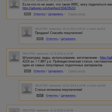
DELETED
написала 16.11.2012 в 05:01
Если кто-то не знает, что такое WRC, могу поделиться и
http://advego.ru/shop/text/10423522/
#14
Ответить
/
Цитировать
/
Скрыть ветку
DELETED
написала 20.11.2012 в 00:22
в ответ на #14
Продано! Спасибо покупателю!
#15
Ответить
/
Цитировать
DELETED
написала 21.11.2012 в 21:40
Штукатурка: виды, использование, изготовление -
http://a
4214 зн. / 7.887 у.е. Публицистическая статья, система
один из самых популярных отделочных материалов.
#16
Ответить
/
Цитировать
/
Скрыть ветку
DELETED
написала 03.01.2013 в 22:36
в ответ на #16
Статья оплачена покупателем!
#18
Ответить
/
Цитировать
DELETED
написала 11.12.2012 в 16:29