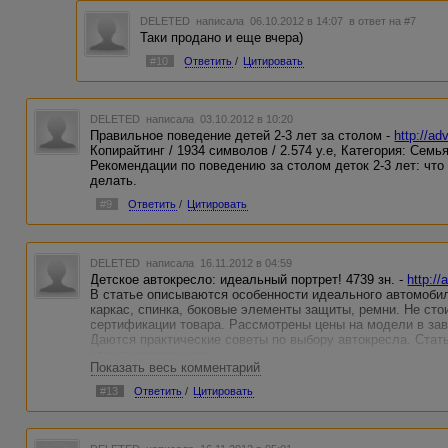
DELETED
написала 06.10.2012 в 14:07
в ответ на #7
Таки продано и еще вчера)
#10
Ответить
/
Цитировать
DELETED
написала 03.10.2012 в 10:20
Правильное поведение детей 2-3 лет за столом -
http://ad
Копирайтинг / 1934 символов / 2.574 у.е, Категория: Семь
Рекомендации по поведению за столом деток 2-3 лет: что
делать.
#9
Ответить
/
Цитировать
DELETED
написала 16.11.2012 в 04:59
Детское автокресло: идеальный портрет! 4739 зн. -
http:/
В статье описываются особенности идеального автомоби
каркас, спинка, боковые элементы защиты, ремни. Не сто
сертификации товара. Рассмотрены цены на модели в зав
Даются практические советы по выбору автокресла. Стать
структурированная.
Показать весь комментарий
#13
Ответить
/
Цитировать