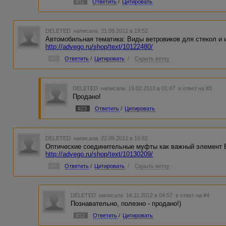
#11
Ответить
/
Цитировать
DELETED
написала 21.09.2012 в 19:52
Автомобильная тематика: Виды ветровиков для стекол и 
http://advego.ru/shop/text/10122480/
#3
Ответить
/
Цитировать
/
Скрыть ветку
DELETED
написала 19.02.2013 в 01:47
в ответ на #3
Продано!
#23
Ответить
/
Цитировать
DELETED
написала 22.09.2012 в 16:52
Оптические соединительные муфты как важный элемент 
http://advego.ru/shop/text/10130209/
#4
Ответить
/
Цитировать
/
Скрыть ветку
DELETED
написала 16.11.2012 в 04:57
в ответ на #4
Познавательно, полезно - продано!)
#12
Ответить
/
Цитировать