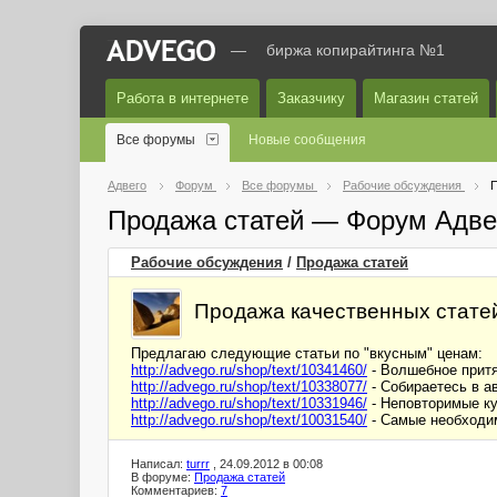
—
биржа копирайтинга №1
Работа в интернете
Заказчику
Магазин статей
Все форумы
Новые сообщения
Адвего
Форум
Все форумы
Рабочие обсуждения
П
Продажа статей — Форум Адве
Рабочие обсуждения
/
Продажа статей
Продажа качественных стате
Предлагаю следующие статьи по "вкусным" ценам:
http://advego.ru/shop/text/10341460/
- Волшебное притя
http://advego.ru/shop/text/10338077/
- Собираетесь в ав
http://advego.ru/shop/text/10331946/
- Неповторимые ку
http://advego.ru/shop/text/10031540/
- Самые необходим
Написал:
turrr
, 24.09.2012 в 00:08
В форуме:
Продажа статей
Комментариев:
7