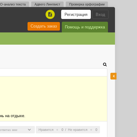
O-анализ текста
Адвего Лингвист
Проверка орфографии
Регистрация
Вход
A
Создать заказ
Помощь и поддержка
нь на отдыхе.
Нравится
0
/
Не нравится
0