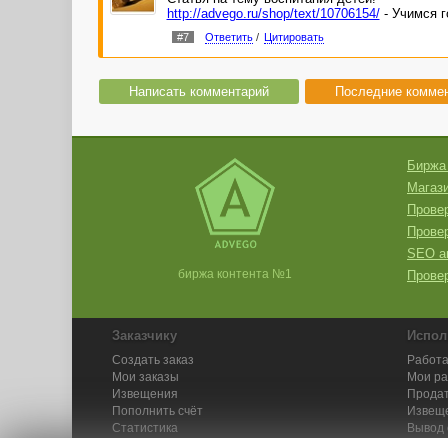
http://advego.ru/shop/text/10706154/
- Учимся г
#7
Ответить
/
Цитировать
Написать комментарий
Последние комме
Биржа
Магази
Провер
Прове
SEO а
биржа контента №1
Провер
Заказчику
Испол
Создать заказ
Работа
Мои заказы
Мои р
Извещения
Продат
Пополнить счёт
Извещ
Статистика
Вывод 
API
Инстру