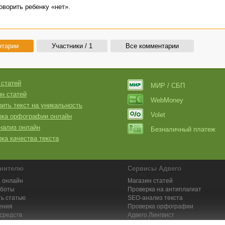
оворить ребенку «нет».
нтарии
Участники / 1
Все комментарии
 статей
МИР / СБП
н статей
WebMoney
ить текст на уникальность
Volet
рка орфографии онлайн
нализ онлайн
Безналичный платеж
ка качества текста
нителю
Сервисы Адвего
 онлайн
Магазин статей
аботы
Проверка на антиплагиат
ь статью
SEO-анализ текста
ения
Проверка орфографии
средств
Адвего
Лингвист
кции для исполнителей
Заказ контента и услуг