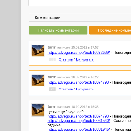
Комментарии
Написать комментарий
Последние комме
turrr
написал 25.09.2012 в 17:57
http://advego.ru/shop/text/10372689/
- Новогодн
#1
Ответить
/
Цитировать
turrr
написал 26.09.2012 в 16:22
http://advego.ru/shop/text/10374793
- Новогодня
#2
Ответить
/
Цитировать
turrr
написал 10.10.2012 в 15:35
цены еще "вкуснее":
http://advego.ru/shop/text/10374793
- Новогодня
http://advego.ru/shop/text/10031540/
- Самые не
отдыхе.
http://advego.ru/shop/text/10331946/
- Неповтор