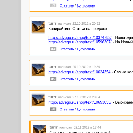
#3
Ответить
/
Цитировать
turrr
написал 22.10.2012 в 20:32
Копирайтинг. Статьи на продаже:
http://advego.ru/shop/text/10374793/
- Новогодн
http://advego.ru/shop/text/10596307/
- На Новый 
#4
Ответить
/
Цитировать
turrr
написал 25.10.2012 в 19:39
http://advego.ru/shop/text/10624354
- Самые кол
#5
Ответить
/
Цитировать
turrr
написал 27.10.2012 в 20:04
http://advego.ru/shop/text/10653055/
- Выбираем
#6
Ответить
/
Цитировать
turrr
написал 02.11.2012 в 17:44
Статья на тему воспитания детей!