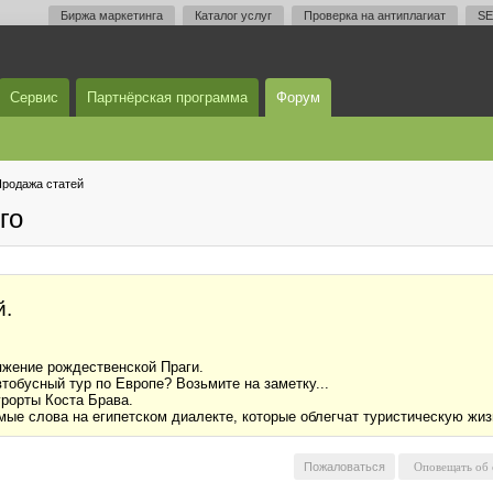
Биржа маркетинга
Каталог услуг
Проверка на антиплагиат
SE
Сервис
Партнёрская программа
Форум
родажа статей
го
й.
жение рождественской Праги.
тобусный тур по Европе? Возьмите на заметку...
рорты Коста Брава.
ые слова на египетском диалекте, которые облегчат туристическую жиз
Пожаловаться