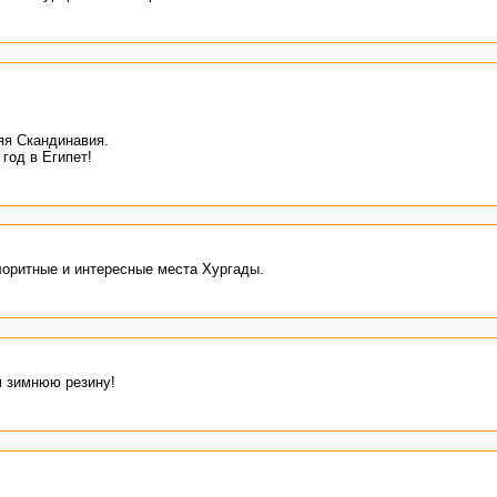
яя Скандинавия.
год в Египет!
оритные и интересные места Хургады.
 зимнюю резину!