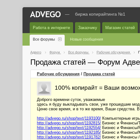
—
биржа копирайтинга №1
Работа в интернете
Заказчику
Магазин статей
Все форумы
Новые сообщения
Адвего
Форум
Все форумы
Рабочие обсуждения
П
Продажа статей — Форум Адве
Рабочие обсуждения
/
Продажа статей
100% копирайт = Ваши возмо
Доброго времени суток, уважаемые
здесь я буду выкладывать свои, уже прошедшие моде
Ценю свое время, и в то же время, Ваши средства. В
http://advego.ru/shop/text/1193100/
Компьютерные игры
http://advego.ru/shop/text/1192815/
Бизнес и Финансы/
http://advego.ru/shop/text/1192554/
Бизнес и Финансы/Р
http://advego.ru/shop/text/1192185/
Бизнес и Финансы/К
http://advego.ru/shop/text/1191782/
Бизнес и Финансы /