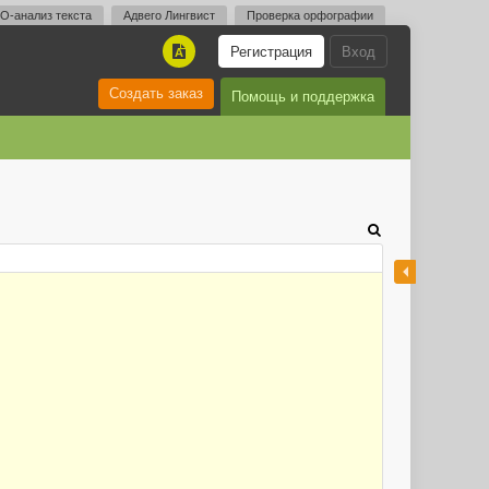
O-анализ текста
Адвего Лингвист
Проверка орфографии
Регистрация
Вход
A
Создать заказ
Помощь и поддержка