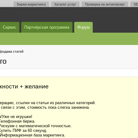
Биржа маркетинга
Каталог услуг
Проверка на антиплагиат
SE
Сервис
Партнёрская программа
Форум
родажа статей
го
жности + желание
рацию, ссылки на статьи из различных категорий.
 связи с этим, стоимость пока слегка занижена.
/Уже не игрушки!
Телефонная биржа.
искуем с математической точностью.
упить ПИФ за 60 секунд.
Информационная база маркетинга.