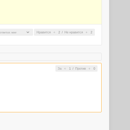
Нравится
2
/
Не нравится
2
За
1
/
Против
0