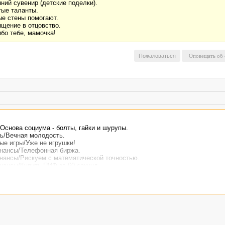
ний сувенир (детские поделки).
ые таланты.
е стены помогают.
щение в отцовство.
бо тебе, мамочка!
Пожаловаться
Основа социума - болты, гайки и шурупы.
ь/Вечная молодость.
е игры/Уже не игрушки!
нансы/Телефонная биржа.
нансы/Рискуем с математической точностью.
нансы/Купить ПИФ за 60 секунд.
нансы /Информационная база маркетинга.
/Весенний сувенир (детские поделки).
и/Скрытые таланты.
и/Родные стены помогают.
и/Посвящение в отцовство.
и/Спасибо тебе, мамочка!