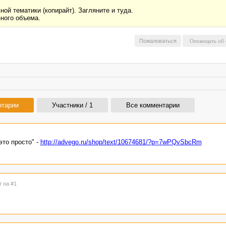
ой тематики (копирайт). Загляните и туда.
ного объема.
Пожаловаться
нтарии
Участники / 1
Все комментарии
то просто" -
http://advego.ru/shop/text/10674681/?p=7wPQvSbcRm
т на #1