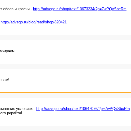
т обоев и краски -
http://advego.ru/shop/text/10673234/?p=7wPQvSbcRm
-
http://advego.ru/blog/read/shop/820421
Забираем.
енам!
домашних условиях -
http://advego.ru/shop/text/10647076/?p=7wPQvSbcRm
ого рерайта!