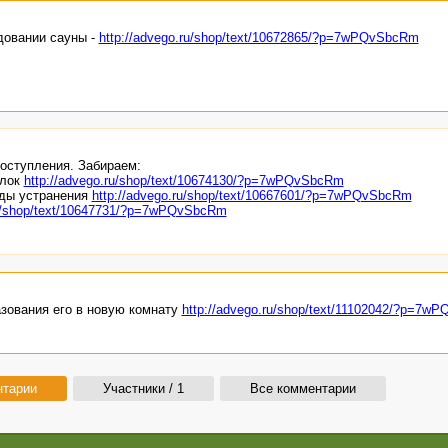
довании сауны -
http://advego.ru/shop/text/10672865/?p=7wPQvSbcRm
поступления. Забираем:
олок
http://advego.ru/shop/text/10674130/?p=7wPQvSbcRm
оды устранения
http://advego.ru/shop/text/10667601/?p=7wPQvSbcRm
ru/shop/text/10647731/?p=7wPQvSbcRm
азования его в новую комнату
http://advego.ru/shop/text/11102042/?p=7w
нтарии
Участники / 1
Все комментарии