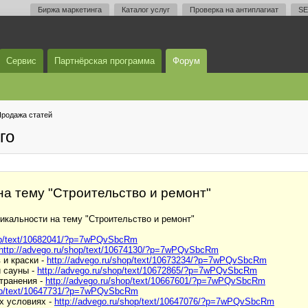
Биржа маркетинга
Каталог услуг
Проверка на антиплагиат
SE
Сервис
Партнёрская программа
Форум
родажа статей
го
а тему "Строительство и ремонт"
икальности на тему "Строительство и ремонт"
hop/text/10682041/?p=7wPQvSbcRm
http://advego.ru/shop/text/10674130/?p=7wPQvSbcRm
 и краски -
http://advego.ru/shop/text/10673234/?p=7wPQvSbcRm
и сауны -
http://advego.ru/shop/text/10672865/?p=7wPQvSbcRm
транения -
http://advego.ru/shop/text/10667601/?p=7wPQvSbcRm
hop/text/10647731/?p=7wPQvSbcRm
х условиях -
http://advego.ru/shop/text/10647076/?p=7wPQvSbcRm