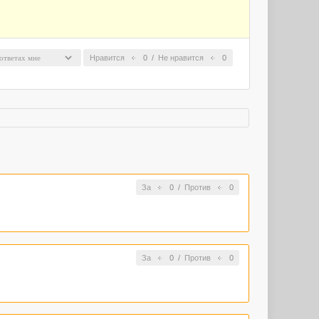
Нравится
0
/
Не нравится
0
За
0
/
Против
0
За
0
/
Против
0