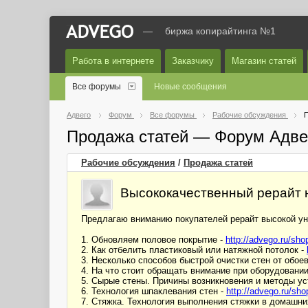
—
биржа копирайтинга №1
Работа в интернете
Заказчику
Магазин статей
Все форумы
Новые сообщения
Адвего
Форум
Все форумы
Рабочие обсуждения
П
Продажа статей — Форум Адве
Рабочие обсуждения
/
Продажа статей
Высококачественный рерайт н
Предлагаю вниманию покупателей рерайт высокой ун
1. Обновляем половое покрытие -
http://advego.ru/s
2. Как отбелить пластиковый или натяжной потолок -
3. Несколько способов быстрой очистки стен от обоев
4. На что стоит обращать внимание при оборудовани
5. Сырые стены. Причины возникновения и методы ус
6. Технология шпаклевания стен -
http://advego.ru/s
7. Стяжка. Технология выполнения стяжки в домашни