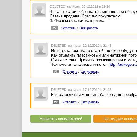
DELETED
написал 03.12.2012 в 19:10
4. На что стоит обращать внимание при обору
Статья продана. Спасибо покупателю.
Забираем остатки материала!
#7
Ответить
/
Цитировать
DELETED
написал 12.12.2012 в 22:43
Итак, осталось мало статей, но скоро будут 
Как отбелить пластиковый или натяжной пот
Сырые стены. Причины возникновения и мет
Технология шпаклевания стен
http://advego.
#8
Ответить
/
Цитировать
DELETED
написал 17.12.2012 в 21:18
Как остеклить и утеплить балкон для преобр
#9
Ответить
/
Цитировать
Написать комментарий
Последние комме