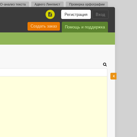
O-анализ текста
Адвего Лингвист
Проверка орфографии
Регистрация
Вход
A
Создать заказ
Помощь и поддержка