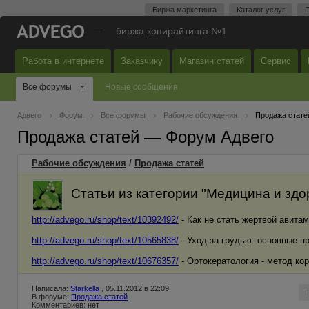
Биржа маркетинга
Каталог услуг
П
—
биржа копирайтинга №1
Работа в интернете
Заказчику
Магазин статей
Сервис
Все форумы
Новые сообщения
Адвего
Форум
Все форумы
Рабочие обсуждения
Продажа стате
Продажа статей — Форум Адвего
Рабочие обсуждения
/
Продажа статей
Статьи из категории "Медицина и здо
http://advego.ru/shop/text/10392492/
- Как не стать жертвой авита
http://advego.ru/shop/text/10565838/
- Уход за грудью: основные п
http://advego.ru/shop/text/10676357/
- Ортокератология - метод ко
Написала:
Starkella
, 05.11.2012 в 22:09
В форуме:
Продажа статей
Комментариев: нет