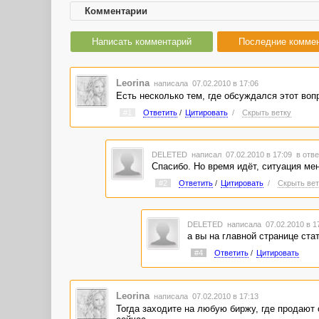
Комментарии
Написать комментарий
Последние комме
Leorina
написала 07.02.2010 в 17:06
Есть несколько тем, где обсуждался этот воп
#1
Ответить
/
Цитировать
/
Скрыть ветку
DELETED
написал 07.02.2010 в 17:09
в отве
Спасибо. Но время идёт, ситуация мен
#2
Ответить
/
Цитировать
/
Скрыть вет
DELETED
написала 07.02.2010 в 
а вы на главной странице ста
#4
Ответить
/
Цитировать
Leorina
написала 07.02.2010 в 17:13
Тогда заходите на любую биржу, где продают 