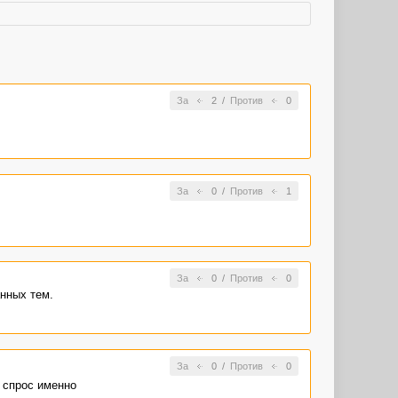
За
2
/
Против
0
За
0
/
Против
1
За
0
/
Против
0
анных тем.
За
0
/
Против
0
о спрос именно