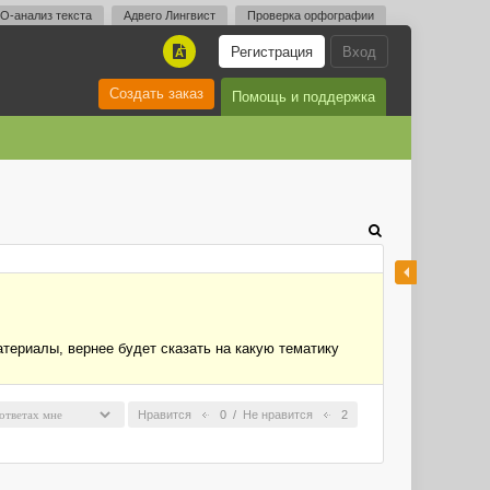
O-анализ текста
Адвего Лингвист
Проверка орфографии
Регистрация
Вход
A
Создать заказ
Помощь и поддержка
атериалы, вернее будет сказать на какую тематику
Нравится
0
/
Не нравится
2