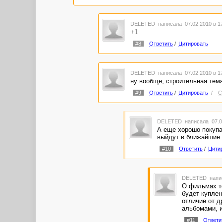
DELETED
написала 07.02.2010 в 
+1
#8
Ответить
/
Цитировать
DELETED
написала 07.02.2010 в 
ну вообще, строительная темат
#9
Ответить
/
Цитировать
/
С
DELETED
написала 07.0
А еще хорошо покупаю
выйдут в ближайшие
#10
Ответить
/
Цити
DELETED
напи
О фильмах то
будет куплен
отличие от д
альбомами, 
#11
Ответи