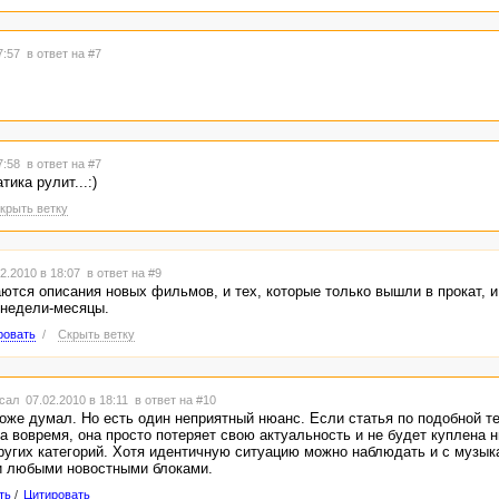
17:57
в ответ на #7
17:58
в ответ на #7
ика рулит...:)
крыть ветку
2.2010 в 18:07
в ответ на #9
тся описания новых фильмов, и тех, которые только вышли в прокат, и 
 недели-месяцы.
ровать
/
Скрыть ветку
сал 07.02.2010 в 18:11
в ответ на #10
же думал. Но есть один неприятный нюанс. Если статья по подобной т
а вовремя, она просто потеряет свою актуальность и не будет куплена н
ругих категорий. Хотя идентичную ситуацию можно наблюдать и с музы
и любыми новостными блоками.
ть
/
Цитировать