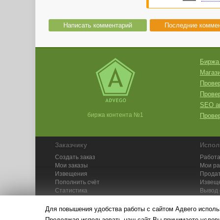
Написать комментарий
Последние комме
Биржа
Магази
Провер
Прове
SEO а
биржа контента №1
Провер
Заказчику
Испол
Создать заказ
Работа
Мои заказы
Мои р
Извещения
Продат
Пополнить счёт
Извещ
Статистика
Вывод 
API
Инстру
Для повышения удобства работы с сайтом Адвего исполь
Продолжая использовать наш сайт Вы принимаете усло