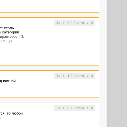
За
0
/
Против
0
ст столь
ж категорий
райтеров - 3.
а могут
За
1
/
Против
0
м) важной
За
0
/
Против
0
тся, то любой
.