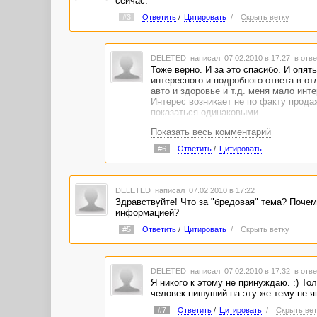
сейчас.
#3
Ответить
/
Цитировать
/
Скрыть ветку
DELETED
написал 07.02.2010 в 17:27
в отве
Тоже верно. И за это спасибо. И опят
интересного и подробного ответа в от
авто и здоровье и т.д. меня мало ин
Интерес возникает не по факту продаж
показаться одинаковыми.
Показать весь комментарий
PS: За январь статистику смотрел. :)
#6
Ответить
/
Цитировать
DELETED
написал 07.02.2010 в 17:22
Здравствуйте! Что за "бредовая" тема? Почем
информацией?
#5
Ответить
/
Цитировать
/
Скрыть ветку
DELETED
написал 07.02.2010 в 17:32
в отве
Я никого к этому не принуждаю. :) То
человек пишуший на эту же тему не я
#7
Ответить
/
Цитировать
/
Скрыть вет