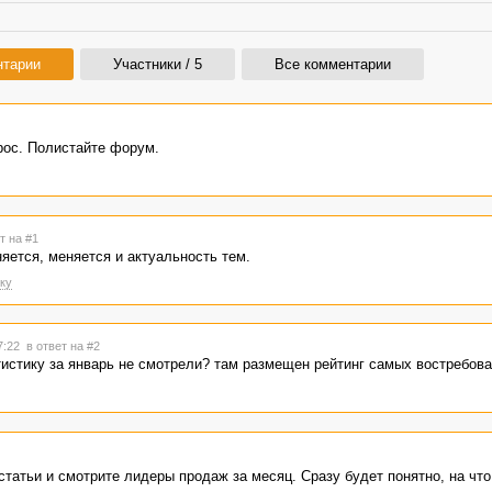
нтарии
Участники / 5
Все комментарии
рос. Полистайте форум.
т на #1
яется, меняется и актуальность тем.
ку
17:22
в ответ на #2
тистику за январь не смотрели? там размещен рейтинг самых востребов
статьи и смотрите лидеры продаж за месяц. Сразу будет понятно, на чт