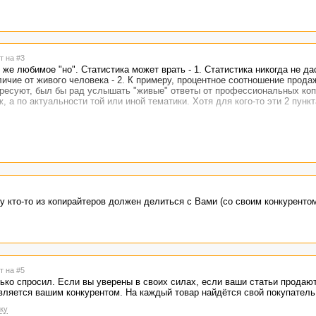
т на #3
ь же любимое "но". Статистика может врать - 1. Статистика никогда не да
личие от живого человека - 2. К примеру, процентное соотношение прода
тересуют, был бы рад услышать "живые" ответы от профессиональных копи
, а по актуальности той или иной тематики. Хотя для кого-то эти 2 пункт
у кто-то из копирайтеров должен делиться с Вами (со своим конкуренто
т на #5
лько спросил. Если вы уверены в своих силах, если ваши статьи продаю
вляется вашим конкурентом. На каждый товар найдётся свой покупатель
ку