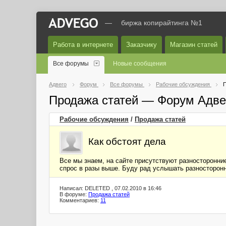
—
биржа копирайтинга №1
Работа в интернете
Заказчику
Магазин статей
Все форумы
Новые сообщения
Адвего
Форум
Все форумы
Рабочие обсуждения
П
Продажа статей — Форум Адве
Рабочие обсуждения
/
Продажа статей
Как обстоят дела
Все мы знаем, на сайте присутствуют разносторонние
спрос в разы выше. Буду рад услышать разносторонн
Написал: DELETED , 07.02.2010 в 16:46
В форуме:
Продажа статей
Комментариев:
11