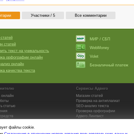
нтарии
Участники / 5
Все комментарии
 статей
МИР / СБП
н статей
WebMoney
ить текст на уникальность
Volet
рка орфографии онлайн
нализ онлайн
Безналичный платеж
ка качества текста
нителю
Сервисы Адвего
 онлайн
Магазин статей
аботы
Проверка на антиплагиат
ь статью
SEO-анализ текста
ения
Проверка орфографии
средств
Адвего
Лингвист
кции для исполнителей
Заказ контента и услуг
зует файлы cookie.
вия
Соглашения в отношении использования пользовательских данных
.