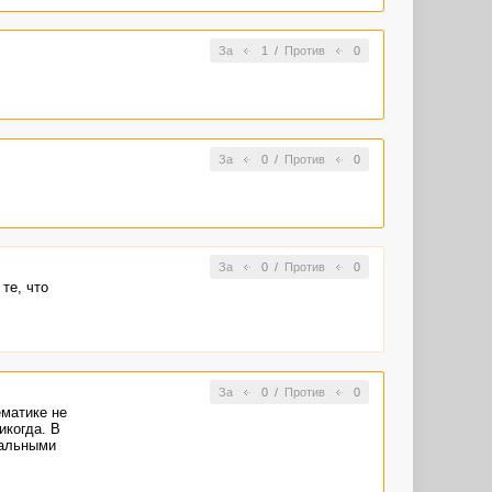
За
1
/
Против
0
За
0
/
Против
0
За
0
/
Против
0
те, что
За
0
/
Против
0
ематике не
икогда. В
кальными