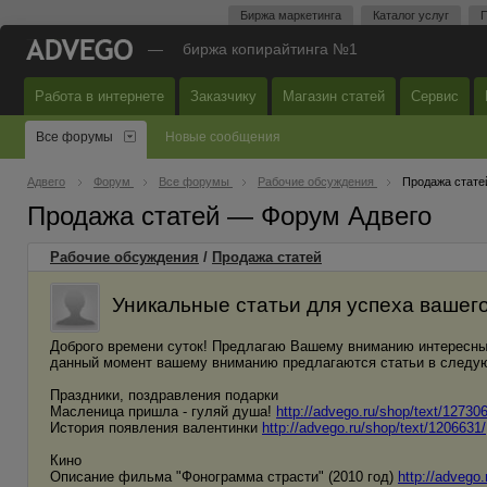
Биржа маркетинга
Каталог услуг
П
—
биржа копирайтинга №1
Работа в интернете
Заказчику
Магазин статей
Сервис
Все форумы
Новые сообщения
Адвего
Форум
Все форумы
Рабочие обсуждения
Продажа стате
Продажа статей — Форум Адвего
Рабочие обсуждения
/
Продажа статей
Уникальные статьи для успеха вашего
Доброго времени суток! Предлагаю Вашему вниманию интересные
данный момент вашему вниманию предлагаются статьи в следую
Праздники, поздравления подарки
Масленица пришла - гуляй душа!
http://advego.ru/shop/text/12730
История появления валентинки
http://advego.ru/shop/text/1206631/
Кино
Описание фильма "Фонограмма страсти" (2010 год)
http://advego