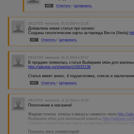
#86
Ответить
/
Цитировать
DELETED
написала 20.11.2014 в 12:26
Добавлена новая статья про космос:
Созданы геологические карты астероида Веста (Vesta)
ht
#87
Ответить
/
Цитировать
DELETED
написала 26.11.2014 в 20:17
В продаже появилась статья Выбираем обои для малень
http://advego.ru/shop/text/15532136
Статья имеет анонс, 4 подзаголовка, список и заключени
#88
Ответить
/
Цитировать
DELETED
написала 11.12.2014 в 15:24
Пополнение в магазине!
Жидкая плитка: плюсы и минусы «живого» пола
http://ad
Выбираем обои для маленькой комнаты
http://advego.ru/
Созданы геологические карты астероида Веста (Vesta)
ht
Показать весь комментарий
Первые две статьи структурированы, то есть имеют анонс