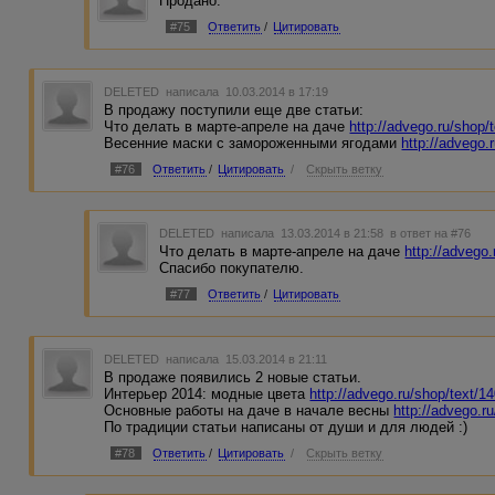
Продано.
#75
Ответить
/
Цитировать
DELETED
написала 10.03.2014 в 17:19
В продажу поступили еще две статьи:
Что делать в марте-апреле на даче
http://advego.ru/shop/
Весенние маски с замороженными ягодами
http://advego.
#76
Ответить
/
Цитировать
/
Скрыть ветку
DELETED
написала 13.03.2014 в 21:58
в ответ на #76
Что делать в марте-апреле на даче
http://advego
Спасибо покупателю.
#77
Ответить
/
Цитировать
DELETED
написала 15.03.2014 в 21:11
В продаже появились 2 новые статьи.
Интерьер 2014: модные цвета
http://advego.ru/shop/text/1
Основные работы на даче в начале весны
http://advego.r
По традиции статьи написаны от души и для людей :)
#78
Ответить
/
Цитировать
/
Скрыть ветку