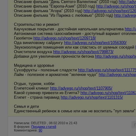
Описание фильма "День Святого Валентина" (2010 год)
http://ad
Описание фильма "Европа-Азия" (2010 год)
http://advego.ru/shop/
Описание фильма "Агора" (2010 год)
http://advego.ru/shop/text/12
Описание фильма "Из Парижа с любовью" (2010 год)
http://adveg
Строительство и ремонт
Каучуковые покрытия - достойная напольная альтернатива
http:/
Автономная система газоснабжения - доступный вариант отопле
Газобетон
http://advego.ru/shop/text/1209718/
Ода виниловому сайдингу
http://advego.ru/shop/text/1056300/
Звукоизоляция помещения или как спастись от шумных соседей
Очистители воздуха
http://advego.ru/shop/text/799873/
Добавки для увеличения прочности бетона
http://advego.ru/shop/t
Медицина и здоровье
Сухофрукты - полезные сладости
http://advego.ru/shop/text/11177
Лайм - полезное и ароматное "зеленое чудо"
http://advego.ru/shop
Отдых, туризм, хобби
Египетский климат
http://advego.ru/shop/text/1107905/
Какой сувенир привезти из Египта?
http://advego.ru/shop/text/1106
Египет - страна пирамид
http://advego.ru/shop/text/1101315/
Семья и дети
Единственный ребенок в семье или как не воспитать "пуп земли
Написала: DELETED , 08.02.2010 в 21:43
В форуме:
Продажа статей
Комментариев:
90