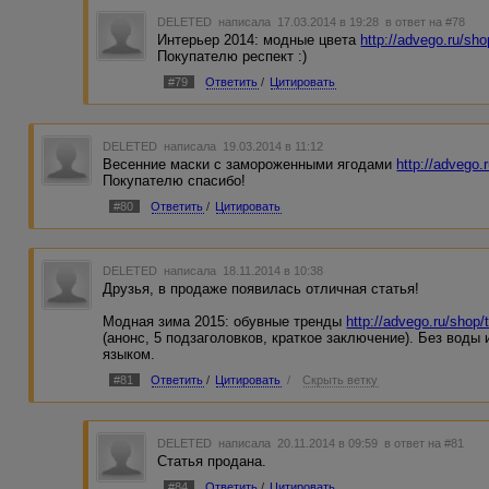
DELETED
написала 17.03.2014 в 19:28
в ответ на #78
Интерьер 2014: модные цвета
http://advego.ru/sh
Покупателю респект :)
#79
Ответить
/
Цитировать
DELETED
написала 19.03.2014 в 11:12
Весенние маски с замороженными ягодами
http://advego.
Покупателю спасибо!
#80
Ответить
/
Цитировать
DELETED
написала 18.11.2014 в 10:38
Друзья, в продаже появилась отличная статья!
Модная зима 2015: обувные тренды
http://advego.ru/shop/
(анонс, 5 подзаголовков, краткое заключение). Без воды
языком.
#81
Ответить
/
Цитировать
/
Скрыть ветку
DELETED
написала 20.11.2014 в 09:59
в ответ на #81
Статья продана.
#84
Ответить
/
Цитировать