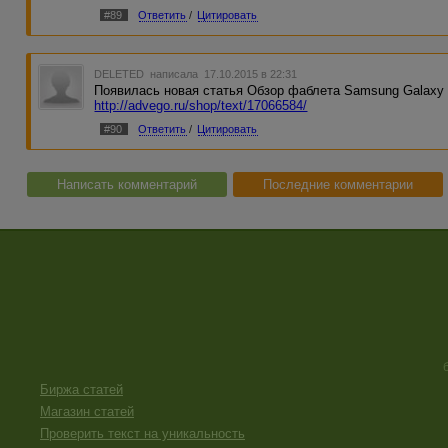
написаны без воды. Последняя статья носит новостной х
#89
Ответить
/
Цитировать
DELETED
написала 17.10.2015 в 22:31
Появилась новая статья Обзор фаблета Samsung Galaxy 
http://advego.ru/shop/text/17066584/
#90
Ответить
/
Цитировать
Написать комментарий
Последние комментарии
Биржа статей
Магазин статей
Проверить текст на уникальность