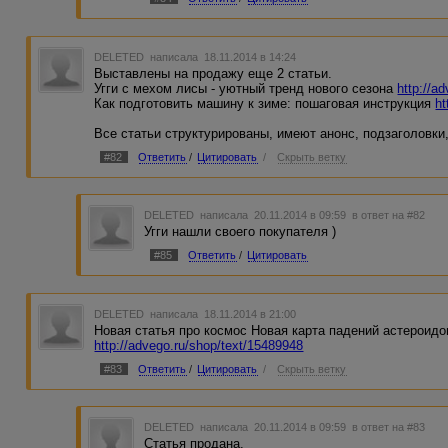
DELETED
написала 18.11.2014 в 14:24
Выставлены на продажу еще 2 статьи.
Угги с мехом лисы - уютный тренд нового сезона
http://a
Как подготовить машину к зиме: пошаговая инструкция
ht
Все статьи структурированы, имеют анонс, подзаголовки
#82
Ответить
/
Цитировать
/
Скрыть ветку
DELETED
написала 20.11.2014 в 09:59
в ответ на #82
Угги нашли своего покупателя )
#85
Ответить
/
Цитировать
DELETED
написала 18.11.2014 в 21:00
Новая статья про космос Новая карта падений астероид
http://advego.ru/shop/text/15489948
#83
Ответить
/
Цитировать
/
Скрыть ветку
DELETED
написала 20.11.2014 в 09:59
в ответ на #83
Статья продана.