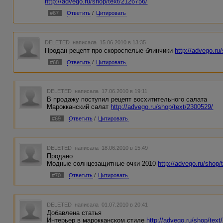
http://advego.ru/shop/text/2126756/
#67
Ответить
/
Цитировать
DELETED
написала 15.06.2010 в 13:35
Продан рецепт про скороспелые блинчики
http://advego.ru
#68
Ответить
/
Цитировать
DELETED
написала 17.06.2010 в 19:11
В продажу поступил рецепт восхитительного салата
Марокканский салат
http://advego.ru/shop/text/2300529/
#69
Ответить
/
Цитировать
DELETED
написала 18.06.2010 в 15:49
Продано
Модные солнцезащитные очки 2010
http://advego.ru/shop/
#70
Ответить
/
Цитировать
DELETED
написала 01.07.2010 в 20:41
Добавлена статья
Интерьер в марокканском стиле
http://advego.ru/shop/text