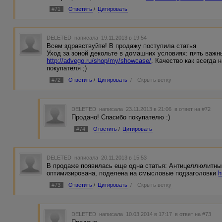
#71
Ответить
/
Цитировать
DELETED
написала 19.11.2013 в 19:54
Всем здравствуйте! В продажу поступила статья
Уход за зоной декольте в домашних условиях: пять важн
http://advego.ru/shop/my/showcase/
. Качество как всегда 
покупателя ;)
#72
Ответить
/
Цитировать
/
Скрыть ветку
DELETED
написала 23.11.2013 в 21:06
в ответ на #72
Продано! Спасибо покупателю :)
#74
Ответить
/
Цитировать
DELETED
написала 20.11.2013 в 15:53
В продаже появилась еще одна статья: Антицеллюлитный
оптимизирована, поделена на смысловые подзаголовки
h
#73
Ответить
/
Цитировать
/
Скрыть ветку
DELETED
написала 10.03.2014 в 17:17
в ответ на #73