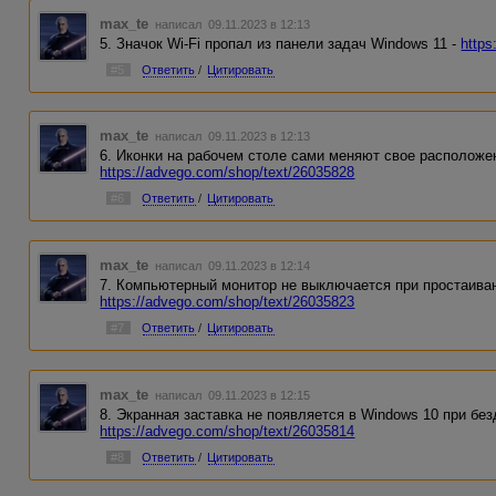
max_te
написал 09.11.2023 в 12:13
5. Значок Wi-Fi пропал из панели задач Windows 11 -
https
#5
Ответить
/
Цитировать
max_te
написал 09.11.2023 в 12:13
6. Иконки на рабочем столе сами меняют свое расположен
https://advego.com/shop/text/26035828
#6
Ответить
/
Цитировать
max_te
написал 09.11.2023 в 12:14
7. Компьютерный монитор не выключается при простаива
https://advego.com/shop/text/26035823
#7
Ответить
/
Цитировать
max_te
написал 09.11.2023 в 12:15
8. Экранная заставка не появляется в Windows 10 при бе
https://advego.com/shop/text/26035814
#8
Ответить
/
Цитировать