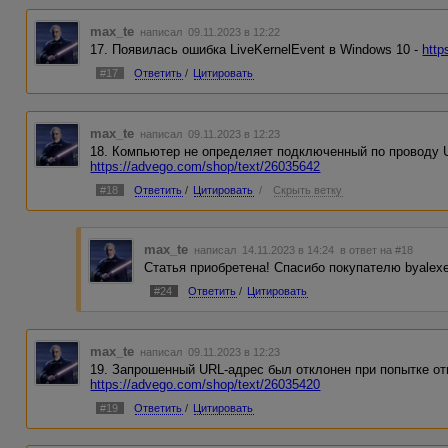
max_te
написал 09.11.2023 в 12:22
17. Появилась ошибка LiveKernelEvent в Windows 10 -
http
#17
Ответить
/
Цитировать
max_te
написал 09.11.2023 в 12:23
18. Компьютер не определяет подключенный по проводу 
https://advego.com/shop/text/26035642
#18
Ответить
/
Цитировать
/
Скрыть ветку
max_te
написал 14.11.2023 в 14:24
в ответ на #18
Статья приобретена! Спасибо покупателю byalex
#24
Ответить
/
Цитировать
max_te
написал 09.11.2023 в 12:23
19. Запрошенный URL-адрес был отклонен при попытке отк
https://advego.com/shop/text/26035420
#19
Ответить
/
Цитировать