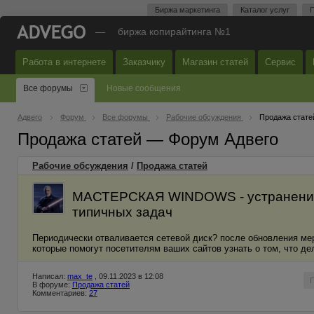
Биржа маркетинга
Каталог услуг
П
—
биржа копирайтинга №1
Работа в интернете
Заказчику
Магазин статей
Сервис
Все форумы
Новые сообщения
Адвего
Форум
Все форумы
Рабочие обсуждения
Продажа стате
Продажа статей — Форум Адвего
Рабочие обсуждения
/
Продажа статей
МАСТЕРСКАЯ WINDOWS - устранение 
типичных задач
Периодически отваливается сетевой диск? после обновления ме
которые помогут посетителям ваших сайтов узнать о том, что де
Написал:
max_te
, 09.11.2023 в 12:08
В форуме:
Продажа статей
Комментариев:
27