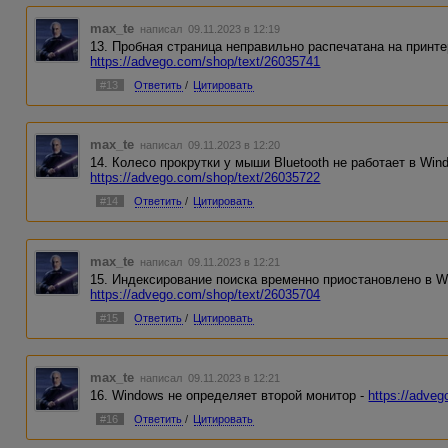
max_te
написал 09.11.2023 в 12:19
13. Пробная страница неправильно распечатана на принте
https://advego.com/shop/text/26035741
#13
Ответить
/
Цитировать
max_te
написал 09.11.2023 в 12:20
14. Колесо прокрутки у мыши Bluetooth не работает в Wind
https://advego.com/shop/text/26035722
#14
Ответить
/
Цитировать
max_te
написал 09.11.2023 в 12:21
15. Индексирование поиска временно приостановлено в W
https://advego.com/shop/text/26035704
#15
Ответить
/
Цитировать
max_te
написал 09.11.2023 в 12:21
16. Windows не определяет второй монитор -
https://adve
#16
Ответить
/
Цитировать