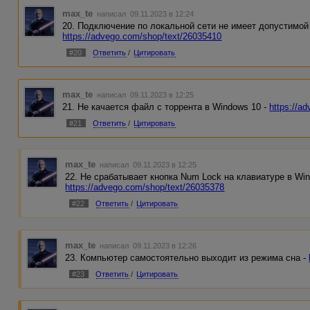
max_te
написал 09.11.2023 в 12:24
20. Подключение по локальной сети не имеет допустимой 
https://advego.com/shop/text/26035410
#20
Ответить
/
Цитировать
max_te
написал 09.11.2023 в 12:25
21. Не качается файл с торрента в Windows 10 -
https://a
#21
Ответить
/
Цитировать
max_te
написал 09.11.2023 в 12:25
22. Не срабатывает кнопка Num Lock на клавиатуре в Win
https://advego.com/shop/text/26035378
#22
Ответить
/
Цитировать
max_te
написал 09.11.2023 в 12:26
23. Компьютер самостоятельно выходит из режима сна -
#23
Ответить
/
Цитировать