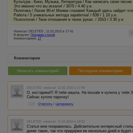
Культура - Кино, Музыка, Литература / Как написать свою песн
Это именно что вы искали! / 3075 / 4.40 у.е.
Политика / Лихие 90-е! Моими глазами! Каждый здесь найдет чтото 
Работа / 5 уникальных метода заработка! / 839 / 1.10 у.е.
Психология / Твои отношения в твоих руках. / 2553 / 3.30 у.е.
Написал: DELETED , 11.02.2010 в 17:41
В форуме:
Продажа статей
Комментариев:
17
Комментарии
Написать комментарий
Последние комментарии
DELETED
написал 11.02.2010 в 17:48
О, костарики!!! Я тебя нашла. На texsale я купила у тебя 
Сейчас куплю парочку!
#1
Ответить
/
Цитировать
DELETED
написал 11.02.2010 в 18:02
Статья мне понравилась. Дейсвительно интересный стиль
денег таких, так что придержи ее несколько дней и будет