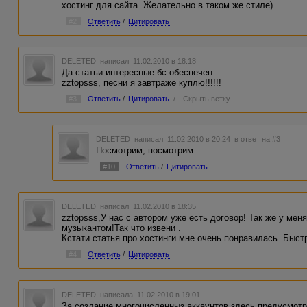
хостинг для сайта. Желательно в таком же стиле)
#2
Ответить
/
Цитировать
DELETED
написал 11.02.2010 в 18:18
Да статьи интересные бс обеспечен.
zztopsss, песни я завтраже куплю!!!!!!
#3
Ответить
/
Цитировать
/
Скрыть ветку
DELETED
написал 11.02.2010 в 20:24
в ответ на #3
Посмотрим, посмотрим...
#10
Ответить
/
Цитировать
DELETED
написал 11.02.2010 в 18:35
zztopsss,У нас с автором уже есть договор! Так же у мен
музыкантом!Так что извени .
Кстати статья про хостинги мне очень понравилась. Быст
#4
Ответить
/
Цитировать
DELETED
написала 11.02.2010 в 19:01
За создание многочисленныз аккаунтов здесь предусмотрен