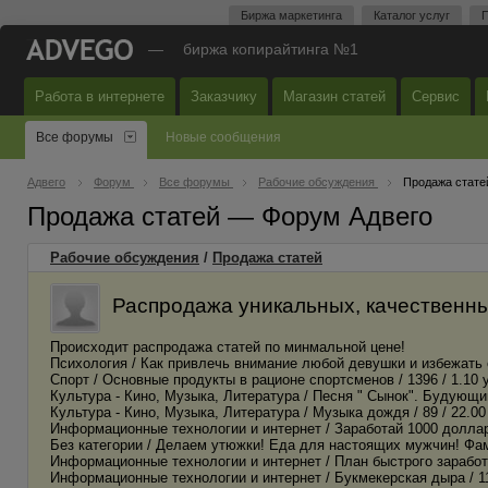
Биржа маркетинга
Каталог услуг
П
—
биржа копирайтинга №1
Работа в интернете
Заказчику
Магазин статей
Сервис
Все форумы
Новые сообщения
Адвего
Форум
Все форумы
Рабочие обсуждения
Продажа стате
Продажа статей — Форум Адвего
Рабочие обсуждения
/
Продажа статей
Распродажа уникальных, качественных 
Происходит распродажа статей по минмальной цене!
Психология / Как привлечь внимание любой девушки и избежать о
Спорт / Основные продукты в рационе спортсменов / 1396 / 1.10 у
Культура - Кино, Музыка, Литература / Песня " Сынок". Будующий ро
Культура - Кино, Музыка, Литература / Музыка дождя / 89 / 22.00 
Информационные технологии и интернет / Заработай 1000 долларов
Без категории / Делаем утюжки! Еда для настоящих мужчин! Фамил
Информационные технологии и интернет / План быстрого заработка
Информационные технологии и интернет / Букмекерская дыра / 113