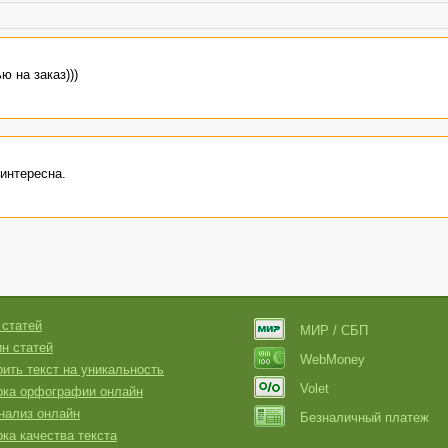
ю на заказ)))
интересна.
 статей
МИР / СБП
н статей
WebMoney
ить текст на уникальность
Volet
рка орфографии онлайн
нализ онлайн
Безналичный платеж
ка качества текста