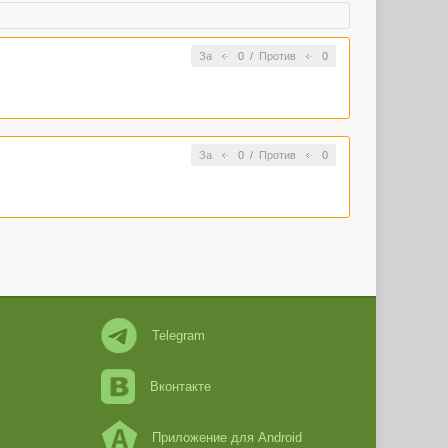
За
0
/
Против
0
За
0
/
Против
0
Telegram
Вконтакте
Приложение для Android