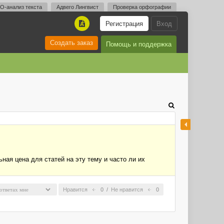
O-анализ текста
Адвего Лингвист
Проверка орфографии
Регистрация
Вход
A
Создать заказ
Помощь и поддержка
ная цена для статей на эту тему и часто ли их
Нравится
0
/
Не нравится
0