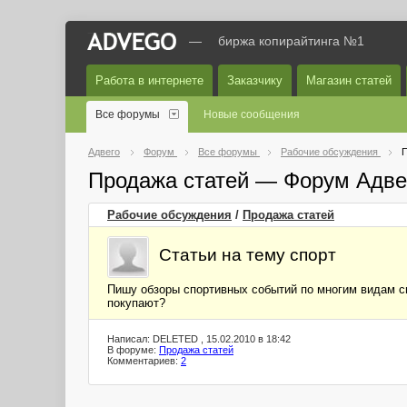
—
биржа копирайтинга №1
Работа в интернете
Заказчику
Магазин статей
Все форумы
Новые сообщения
Адвего
Форум
Все форумы
Рабочие обсуждения
П
Продажа статей — Форум Адве
Рабочие обсуждения
/
Продажа статей
Статьи на тему спорт
Пишу обзоры спортивных событий по многим видам спо
покупают?
Написал: DELETED , 15.02.2010 в 18:42
В форуме:
Продажа статей
Комментариев:
2