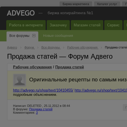
Биржа маркетинга
Каталог услуг
П
—
биржа копирайтинга №1
Работа в интернете
Заказчику
Магазин статей
Сервис
Все форумы
Новые сообщения
Адвего
Форум
Все форумы
Рабочие обсуждения
Продажа стате
Продажа статей — Форум Адвего
Рабочие обсуждения
/
Продажа статей
Оригинальные рецепты по самым низ
http://advego.ru/shop/text/10410455/
http://advego.ru/shop/text/1041
подробным объяснением.
Написал: DELETED , 25.11.2012 в 08:44
В форуме:
Продажа статей
Комментариев:
3