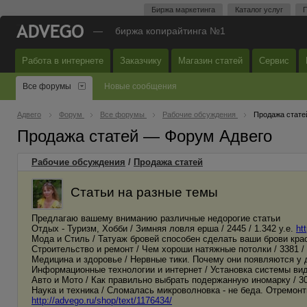
Биржа маркетинга
Каталог услуг
П
—
биржа копирайтинга №1
Работа в интернете
Заказчику
Магазин статей
Сервис
Все форумы
Новые сообщения
Адвего
Форум
Все форумы
Рабочие обсуждения
Продажа стате
Продажа статей — Форум Адвего
Рабочие обсуждения
/
Продажа статей
Статьи на разные темы
Предлагаю вашему вниманию различные недорогие статьи
Отдых - Туризм, Хобби / Зимняя ловля ерша / 2445 / 1.342 у.е.
ht
Мода и Стиль / Татуаж бровей способен сделать ваши брови краси
Строительство и ремонт / Чем хороши натяжные потолки / 3381 / 
Медицина и здоровье / Нервные тики. Почему они появляются у де
Информационные технологии и интернет / Установка системы виде
Авто и Мото / Как правильно выбрать подержанную иномарку / 305
Наука и техника / Сломалась микроволновка - не беда. Отремонтир
http://advego.ru/shop/text/1176434/