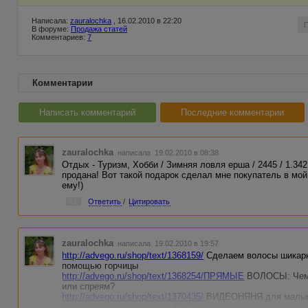
Написала:
zauralochka
, 16.02.2010 в 22:20
В форуме:
Продажа статей
Комментариев:
7
Комментарии
Написать комментарий
Последние комментарии
zauralochka
написала 19.02.2010 в 08:38
Отдых - Туризм, Хобби / Зимняя ловля ерша / 2445 / 1.342
продана! Вот такой подарок сделал мне покупатель в мо
ему!)
#1
Ответить
/
Цитировать
zauralochka
написала 19.02.2010 в 19:57
http://advego.ru/shop/text/1368159/
Сделаем волосы шикарн
помощью горчицы
http://advego.ru/shop/text/1368254/ПРЯМЫЕ
ВОЛОСЫ: Чему
или спреям?
http://advego.ru/shop/text/1370435/
ВИДЕОНЯНЯ для малыша
http://advego.ru/shop/text/1370596/
Чем хороши портативны