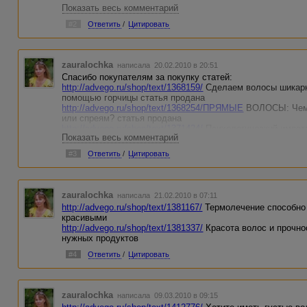
Показать весь комментарий
http://advego.ru/shop/text/1370606/
Обнаружение прослушив
http://advego.ru/shop/text/1370766/
Путешествуем с автод
#2
Ответить
/
Цитировать
http://advego.ru/shop/text/1371424/
Психологический импот
zauralochka
написала 20.02.2010 в 20:51
Спасибо покупателям за покупку статей:
http://advego.ru/shop/text/1368159/
Сделаем волосы шикарн
помощью горчицы статья продана
http://advego.ru/shop/text/1368254/ПРЯМЫЕ
ВОЛОСЫ: Чему
или спреям? статья продана
http://advego.ru/shop/text/1371424/
Психологический импоте
Показать весь комментарий
#3
Ответить
/
Цитировать
zauralochka
написала 21.02.2010 в 07:11
http://advego.ru/shop/text/1381167/
Термолечение способно
красивыми
http://advego.ru/shop/text/1381337/
Красота волос и прочнос
нужных продуктов
#4
Ответить
/
Цитировать
zauralochka
написала 09.03.2010 в 09:15