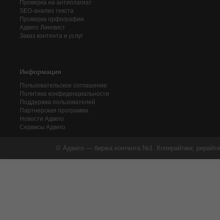
Проверка на антиплагиат
SEO-анализ текста
Проверка орфографии
Адвего
Лингвист
Заказ контента и услуг
Информация
Пользовательское соглашение
Политика конфиденциальности
Поддержка пользователей
Партнерская программа
Новости Адвего
Сервисы Адвего
© Адвего — биржа контента №1. Копирайтинг, рерайти