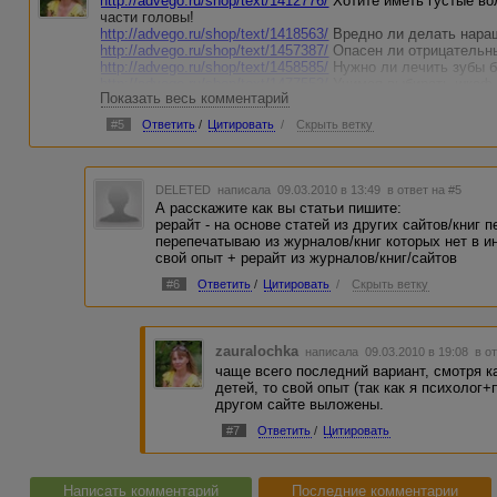
http://advego.ru/shop/text/1412776/
Хотите иметь густые во
части головы!
http://advego.ru/shop/text/1418563/
Вредно ли делать нара
http://advego.ru/shop/text/1457387/
Опасен ли отрицательны
http://advego.ru/shop/text/1458585/
Нужно ли лечить зубы
http://advego.ru/shop/text/1477552/
Учимся выбирать шкаф-
Показать весь комментарий
http://advego.ru/shop/text/1495736/
Агрессивность детей. Чт
http://advego.ru/shop/text/1495791/
Коварная мужская бол
#5
Ответить
/
Цитировать
/
Скрыть ветку
DELETED
написала 09.03.2010 в 13:49
в ответ на #5
А расскажите как вы статьи пишите:
рерайт - на основе статей из других сайтов/книг
перепечатываю из журналов/книг которых нет в и
свой опыт + рерайт из журналов/книг/сайтов
#6
Ответить
/
Цитировать
/
Скрыть ветку
zauralochka
написала 09.03.2010 в 19:08
в о
чаще всего последний вариант, смотря к
детей, то свой опыт (так как я психолог+
другом сайте выложены.
#7
Ответить
/
Цитировать
Написать комментарий
Последние комментарии