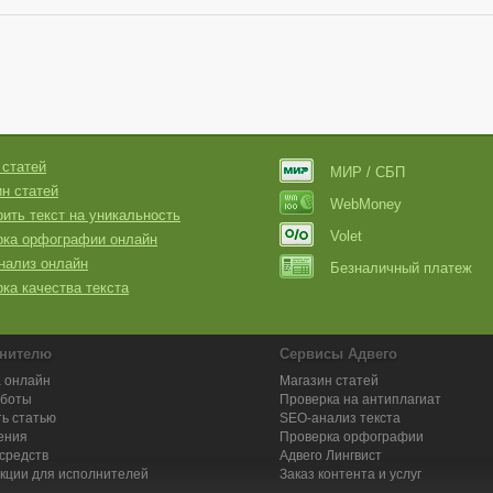
 статей
МИР / СБП
н статей
WebMoney
ить текст на уникальность
Volet
рка орфографии онлайн
нализ онлайн
Безналичный платеж
ка качества текста
нителю
Сервисы Адвего
 онлайн
Магазин статей
аботы
Проверка на антиплагиат
ь статью
SEO-анализ текста
ения
Проверка орфографии
средств
Адвего
Лингвист
кции для исполнителей
Заказ контента и услуг