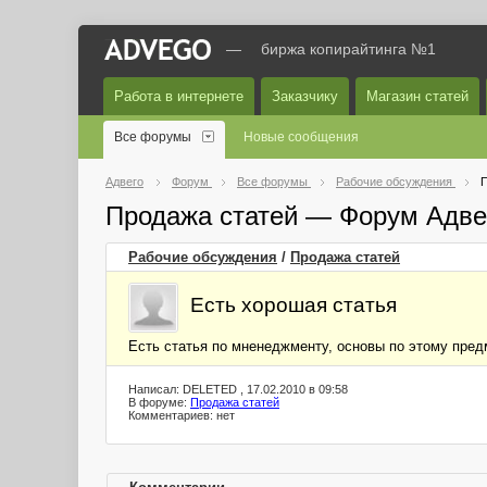
—
биржа копирайтинга №1
Работа в интернете
Заказчику
Магазин статей
Все форумы
Новые сообщения
Адвего
Форум
Все форумы
Рабочие обсуждения
П
Продажа статей — Форум Адве
Рабочие обсуждения
/
Продажа статей
Есть хорошая статья
Есть статья по мненеджменту, основы по этому пре
Написал: DELETED , 17.02.2010 в 09:58
В форуме:
Продажа статей
Комментариев: нет