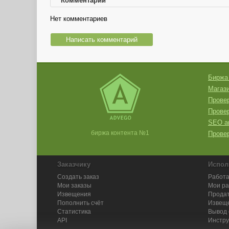
Комментарии
Нет комментариев
Написать комментарий
Биржа
Магази
Провер
Прове
SEO а
биржа контента №1
Провер
Заказчику
Испол
Создать заказ
Работа
Мои заказы
Мои р
Извещения
Продат
Пополнить счёт
Извещ
Статистика
Вывод 
API
Инстру