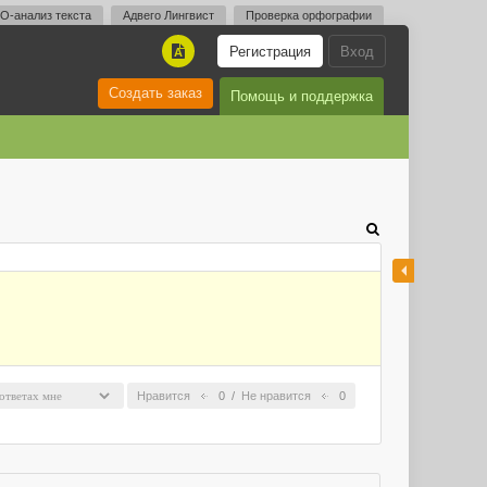
O-анализ текста
Адвего Лингвист
Проверка орфографии
Регистрация
Вход
A
Создать заказ
Помощь и поддержка
Нравится
0
/
Не нравится
0