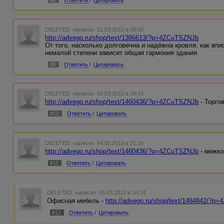
#8
Ответить
/
Цитировать
DELETED
написал 01.03.2010 в 08:00
http://advego.ru/shop/text/1386613/?p=4ZCuTSZNJb
От того, насколько долговечна и надёжна кровля, как вп
немалой степени зависит общая гармония здания
#9
Ответить
/
Цитировать
DELETED
написал 03.03.2010 в 18:43
http://advego.ru/shop/text/1460436/?p=4ZCuTSZNJb
- Торго
#10
Ответить
/
Цитировать
DELETED
написал 04.03.2010 в 21:16
http://advego.ru/shop/text/1460436/?p=4ZCuTSZNJb
- межко
#11
Ответить
/
Цитировать
DELETED
написал 06.03.2010 в 10:14
Офисная мебель -
http://advego.ru/shop/text/1484842/?
#12
Ответить
/
Цитировать