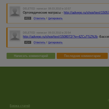
DELETED
написал 08.03.2010 в 10:57
Ортопедические матрасы -
http://advego.ru/shop/text/15
#13
Ответить
/
Цитировать
DELETED
написал 09.03.2010 в 20:54
http://advego.ru/shop/text/1508072/?p=4ZCuTSZNJb
-Бассе
#14
Ответить
/
Цитировать
Написать комментарий
Последние комментарии
Биржа статей