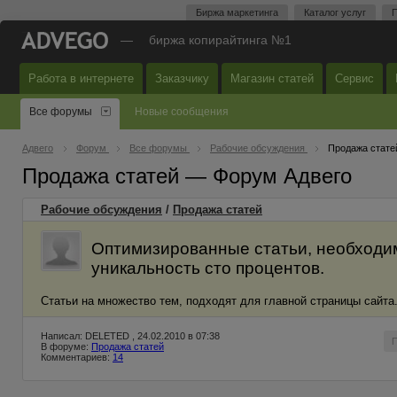
Биржа маркетинга
Каталог услуг
П
—
биржа копирайтинга №1
Работа в интернете
Заказчику
Магазин статей
Сервис
Все форумы
Новые сообщения
Адвего
Форум
Все форумы
Рабочие обсуждения
Продажа стате
Продажа статей — Форум Адвего
Рабочие обсуждения
/
Продажа статей
Оптимизированные статьи, необходим
уникальность сто процентов.
Статьи на множество тем, подходят для главной страницы сайта
Написал: DELETED , 24.02.2010 в 07:38
В форуме:
Продажа статей
Комментариев:
14