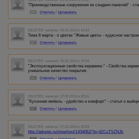
"Производственные сооружения из сэндвич-панелей" - ст
#4
Ответить
/
Цитировать
DELETED
написал 25.02.2010 в 18:43
Тема 8 марта - о цветах "Живые цветы - чудесное настрое
#5
Ответить
/
Цитировать
DELETED
написал 26.02.2010 в 18:54
"Эксплуатационные свойства керамики." - Свойства керам
уникальное качество покрытия.
#6
Ответить
/
Цитировать
DELETED
написал 27.02.2010 в 20:51
"Кухонная мебель - удобство и комфорт" - статья о выбор
#7
Ответить
/
Цитировать
DELETED
написал 27.02.2010 в 20:59
http://advego.ru/shop/text/1434062/?p=4ZCuTSZNJb