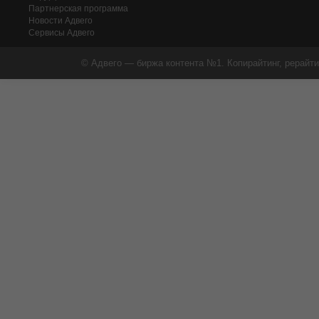
Партнерская программа
Новости Адвего
Сервисы Адвего
© Адвего — биржа контента №1. Копирайтинг, рерайти