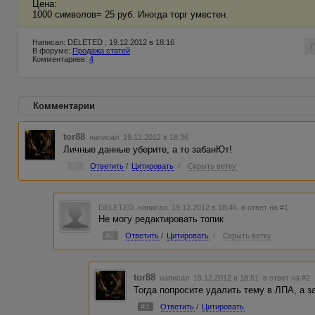
Цена:
1000 символов= 25 руб. Иногда торг уместен.
Написал: DELETED , 19.12.2012 в 18:16
В форуме:
Продажа статей
Комментариев:
4
Комментарии
tor88
написал 19.12.2012 в 18:36
Личные данные уберите, а то забанЮт!
#1
Ответить
/
Цитировать
/
Скрыть ветку
DELETED
написал 19.12.2012 в 18:46
в ответ на #1
Не могу редактировать топик
#2
Ответить
/
Цитировать
/
Скрыть ветку
tor88
написал 19.12.2012 в 18:51
в ответ на #2
Тогда попросите удалить тему в ЛПА, а з
#3
Ответить
/
Цитировать