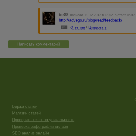
tor88
написал 19.12.2012 в 18:52
в ответ на #2
http://advego.ru/blog/read/feedback/
#4
Ответить
/
Цитировать
Написать комментарий
Биржа статей
Магазин статей
Проверить текст на уникальность
Проверка орфографии онлайн
SEO анализ онлайн