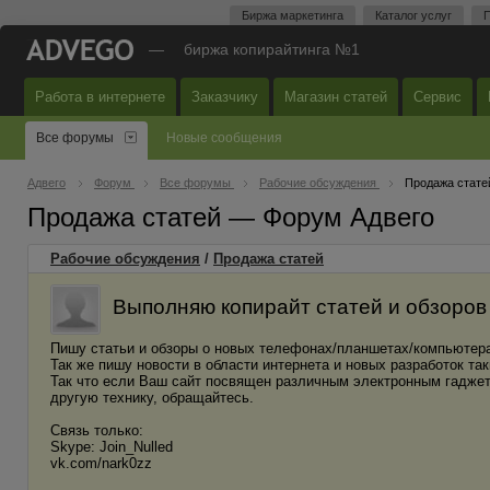
Биржа маркетинга
Каталог услуг
П
—
биржа копирайтинга №1
Работа в интернете
Заказчику
Магазин статей
Сервис
Все форумы
Новые сообщения
Адвего
Форум
Все форумы
Рабочие обсуждения
Продажа стате
Продажа статей — Форум Адвего
Рабочие обсуждения
/
Продажа статей
Выполняю копирайт статей и обзоров 
Пишу статьи и обзоры о новых телефонах/планшетах/компьютера 
Так же пишу новости в области интернета и новых разработок так
Так что если Ваш сайт посвящен различным электронным гадже
другую технику, обращайтесь.
Связь только:
Skype: Join_Nulled
vk.com/nark0zz