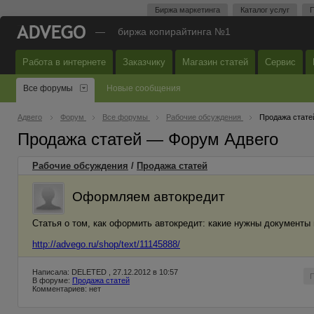
Биржа маркетинга
Каталог услуг
П
—
биржа копирайтинга №1
Работа в интернете
Заказчику
Магазин статей
Сервис
Все форумы
Новые сообщения
Адвего
Форум
Все форумы
Рабочие обсуждения
Продажа стате
Продажа статей — Форум Адвего
Рабочие обсуждения
/
Продажа статей
Оформляем автокредит
Статья о том, как оформить автокредит: какие нужны документы
http://advego.ru/shop/text/11145888/
Написала: DELETED , 27.12.2012 в 10:57
В форуме:
Продажа статей
Комментариев: нет