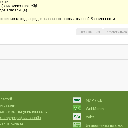
ности
(онихомикоз ногтей)!
доз влагалища)
основные методы предохранения от нежелательной беременности
Пожаловаться
 статей
МИР / СБП
н статей
WebMoney
ить текст на уникальность
Volet
рка орфографии онлайн
нализ онлайн
Безналичный платеж