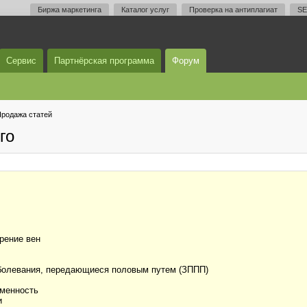
Биржа маркетинга
Каталог услуг
Проверка на антиплагиат
SE
Сервис
Партнёрская программа
Форум
родажа статей
го
рение вен
олевания, передающиеся половым путем (ЗППП)
менность
и