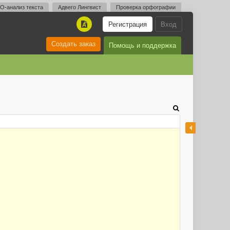
O-анализ текста
Адвего Лингвист
Проверка орфографии
Регистрация
Вход
A
Создать заказ
Помощь и поддержка