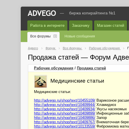
—
биржа копирайтинга №1
Работа в интернете
Заказчику
Магазин статей
Все форумы
Новые сообщения
Адвего
Форум
Все форумы
Рабочие обсуждения
П
Продажа статей — Форум Адве
Рабочие обсуждения
/
Продажа статей
Медицинские статьи
Медицинские статьи:
http://advego.ru/shop/text/10455109/
Варикозное расши
http://advego.ru/shop/text/10409944/
Хламидиоз
http://advego.ru/shop/text/10409934/
Укусы насекомых
http://advego.ru/shop/text/10409899/
Инфекционные заб
http://advego.ru/shop/text/10409886/
Запор
http://advego.ru/shop/text/10409767/
Внематочная бере
http://advego.ru/shop/text/10133559/
Фибромиома матк