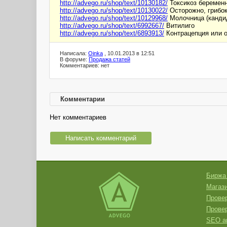
http://advego.ru/shop/text/10130182/
Токсикоз беремен
http://advego.ru/shop/text/10130022/
Осторожно, грибок 
http://advego.ru/shop/text/10129968/
Молочница (канди
http://advego.ru/shop/text/6992667/
Витилиго
http://advego.ru/shop/text/6893913/
Контрацепция или 
Написала:
Oinka
, 10.01.2013 в 12:51
В форуме:
Продажа статей
Комментариев: нет
Комментарии
Нет комментариев
Написать комментарий
Биржа
Магази
Провер
Прове
SEO а