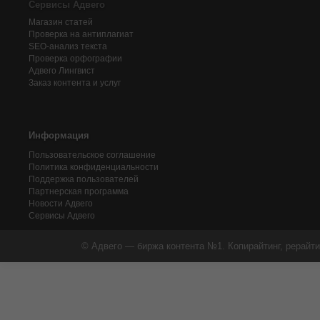
Сервисы Адвего
Магазин статей
Проверка на антиплагиат
SEO-анализ текста
Проверка орфографии
Адвего
Лингвист
Заказ контента и услуг
Информация
Пользовательское соглашение
Политика конфиденциальности
Поддержка пользователей
Партнерская программа
Новости Адвего
Сервисы Адвего
© Адвего — биржа контента №1. Копирайтинг, рерайти