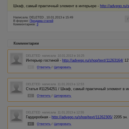
Шкаф, самый практичный элемент в интерьере -
http://advego.ru/
Написала: DELETED , 10.01.2013 в 15:49
В форуме:
Продажа статей
Комментариев:
3
Комментарии
DELETED
написала 10.01.2013 в 16:25
Интерьер гостиной -
http://advego.ru/shop/text/11263164/
127
#1
Ответить
/
Цитировать
DELETED
написала 11.01.2013 в 12:53
Статья #11254251 / Шкаф, самый практичный элемент в и
#2
Ответить
/
Цитировать
DELETED
написала 11.01.2013 в 12:55
Гардеробная -
http://advego.ru/shop/text/11262305/
2205 зн. 
#3
Ответить
/
Цитировать