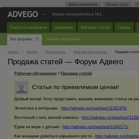
Биржа маркетинга
Каталог услуг
П
—
биржа копирайтинга №1
Работа в интернете
Заказчику
Магазин статей
Сервис
Все форумы
Новые сообщения
Адвего
Форум
Все форумы
Рабочие обсуждения
Продажа стате
Продажа статей — Форум Адвего
Рабочие обсуждения
/
Продажа статей
Статьи по приемлемым ценам!
Добрый вечер! Хочу представить вашему вниманию статьи на ра
Эклектика в интерьере -
http://advego.ru/shop/text/11262476/
Восточный стиль ванной комнаты -
http://advego.ru/shop/text/1126
Едем на море с детьми -
http://advego.ru/shop/text/11262171/
Как женщине добиться карьерного роста -
http://advego.ru/shop/te