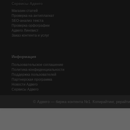
Сервисы Адвего
Магазин статей
Проверка на антиплагиат
SEO-анализ текста
Проверка орфографии
Адвего
Лингвист
Заказ контента и услуг
Информация
Пользовательское соглашение
Политика конфиденциальности
Поддержка пользователей
Партнерская программа
Новости Адвего
Сервисы Адвего
© Адвего — биржа контента №1. Копирайтинг, рерайти