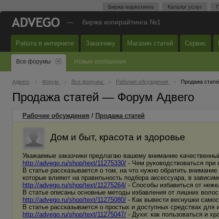
Биржа маркетинга
Каталог услуг
П
—
биржа копирайтинга №1
Работа в интернете
Заказчику
Магазин статей
Сервис
Все форумы
Новые сообщения
Адвего
Форум
Все форумы
Рабочие обсуждения
Продажа стате
Продажа статей — Форум Адвего
Рабочие обсуждения
/
Продажа статей
Дом и быт, красота и здоровье
Уважаемые заказчики предлагаю вашему вниманию качественный
http://advego.ru/shop/text/11275330/
- Чем руководствоваться при 
В статье рассказывается о том, на что нужно обратить внимание
которые влияют на правильность подбора аксессуара, в зависимо
http://advego.ru/shop/text/11275264/
- Способы избавиться от неж
В статье описаны основные методы избавления от лишних волос 
http://advego.ru/shop/text/11275080/
- Как вывести веснушки само
В статье рассказывается о простых и доступных средствах для 
http://advego.ru/shop/text/11275047/
- Духи: как пользоваться и хр