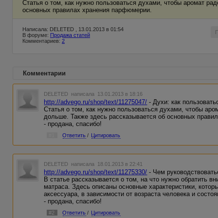
Статья о том, как нужно пользоваться духами, чтобы аромат ра
основных правилах хранения парфюмерии.
Написала: DELETED , 13.01.2013 в 01:54
В форуме:
Продажа статей
Комментариев:
2
Комментарии
DELETED
написала 13.01.2013 в 18:16
http://advego.ru/shop/text/11275047/
- Духи: как пользовать
Статья о том, как нужно пользоваться духами, чтобы ар
дольше. Также здесь рассказывается об основных прави
- продана, спасибо!
#1
Ответить
/
Цитировать
DELETED
написала 18.01.2013 в 22:41
http://advego.ru/shop/text/11275330/
- Чем руководствовать
В статье рассказывается о том, на что нужно обратить в
матраса. Здесь описаны основные характеристики, котор
аксессуара, в зависимости от возраста человека и состоя
- продана, спасибо!
#2
Ответить
/
Цитировать