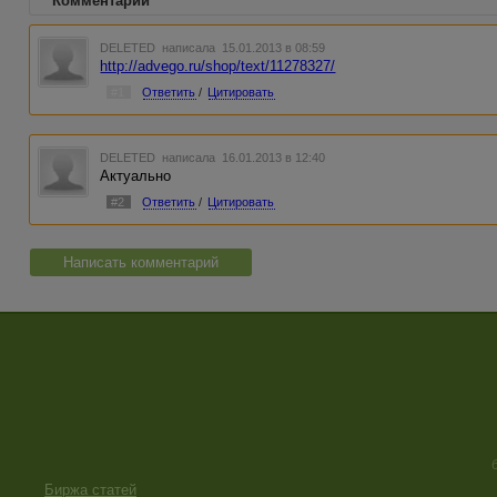
Комментарии
DELETED
написала 15.01.2013 в 08:59
http://advego.ru/shop/text/11278327/
#1
Ответить
/
Цитировать
DELETED
написала 16.01.2013 в 12:40
Актуально
#2
Ответить
/
Цитировать
Написать комментарий
Биржа статей