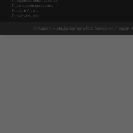
Поддержка пользователей
Партнерская программа
Новости Адвего
Сервисы Адвего
© Адвего — биржа контента №1. Копирайтинг, рерайти