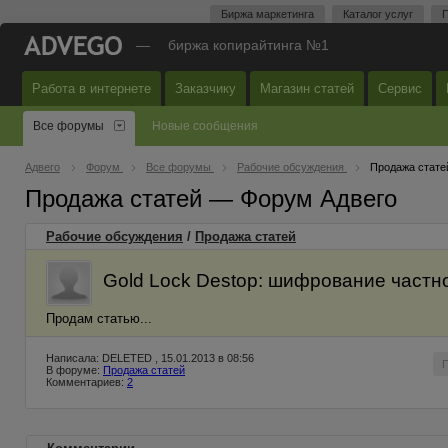
Биржа маркетинга
Каталог услуг
П
—
биржа копирайтинга №1
Работа в интернете
Заказчику
Магазин статей
Сервис
Все форумы
Новые сообщения
Адвего
Форум
Все форумы
Рабочие обсуждения
Продажа стате
Продажа статей — Форум Адвего
Рабочие обсуждения
/
Продажа статей
Gold Lock Destop: шифрование частн
Продам статью...
Написала: DELETED , 15.01.2013 в 08:56
В форуме:
Продажа статей
Комментариев:
2