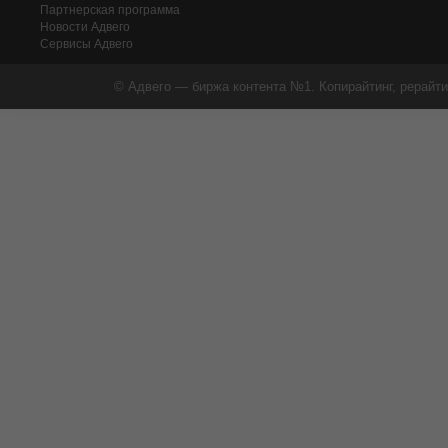
Партнерская программа
Новости Адвего
Сервисы Адвего
© Адвего — биржа контента №1. Копирайтинг, рерайти