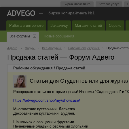
Биржа маркетинга
Каталог услуг
П
—
биржа копирайтинга №1
Работа в интернете
Заказчику
Магазин статей
Сервис
Все форумы
Новые сообщения
Адвего
Форум
Все форумы
Рабочие обсуждения
Продажа стате
Продажа статей — Форум Адвего
Рабочие обсуждения
/
Продажа статей
Статьи для Студентов или для журнал
Распродаю статьи по старым ценам! На темы "Садоводство" и "К
https://advego.com/shop/my/showcase/
Многолетние кустарники. Лапчатка.
Декоративные кустарники. Будлея.
Шашлычок с овощами и фруктами
Печеночные оладьи с овсяными хлопьями