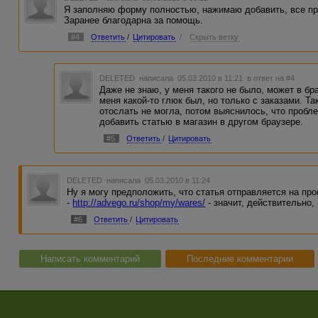
Я заполняю форму полностью, нажимаю добавить, все про
Заранее благодарна за помощь.
#4
Ответить
/
Цитировать
/
Скрыть ветку
DELETED
написала 05.03.2010 в 11:21
в ответ на #4
Даже не знаю, у меня такого не было, может в бр
меня какой-то глюк был, но только с заказами. Т
отослать не могла, потом выяснилось, что пробл
добавить статью в магазин в другом браузере.
#5
Ответить
/
Цитировать
DELETED
написала 05.03.2010 в 11:24
Ну я могу предположить, что статья отправляется на пр
-
http://advego.ru/shop/my/wares/
- значит, действительно,
#6
Ответить
/
Цитировать
Написать комментарий
Последние комментарии