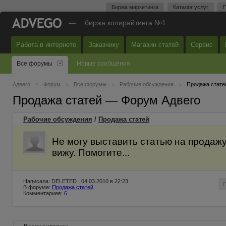
Биржа маркетинга
Каталог услуг
П
—
биржа копирайтинга №1
Работа в интернете
Заказчику
Магазин статей
Сервис
Все форумы
Новые сообщения
Адвего
Форум
Все форумы
Рабочие обсуждения
Продажа стате
Продажа статей — Форум Адвего
Рабочие обсуждения
/
Продажа статей
Не могу выставить статью на продажу
вижу. Помогите...
Написала: DELETED , 04.03.2010 в 22:23
В форуме:
Продажа статей
Комментариев:
6