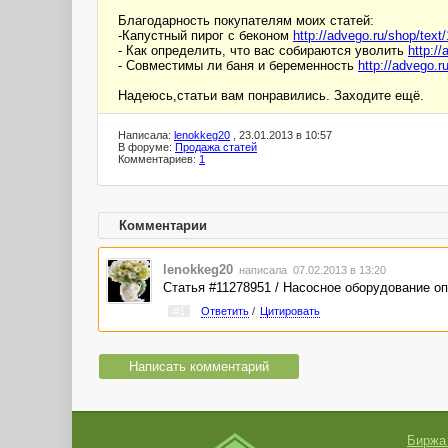
Благодарность покупателям моих статей:
-Капустный пирог с беконом
http://advego.ru/shop/text
- Как определить, что вас собираются уволить
http:/
- Совместимы ли баня и беременность
http://advego.r
Надеюсь,статьи вам понравились. Заходите ещё.
Написала:
lenokkeg20
, 23.01.2013 в 10:57
В форуме:
Продажа статей
Комментариев:
1
Комментарии
lenokkeg20
написала 07.02.2013 в 13:20
Статья #11278951 / Насосное оборудование оп
#1
Ответить
/
Цитировать
Написать комментарий
Биржа