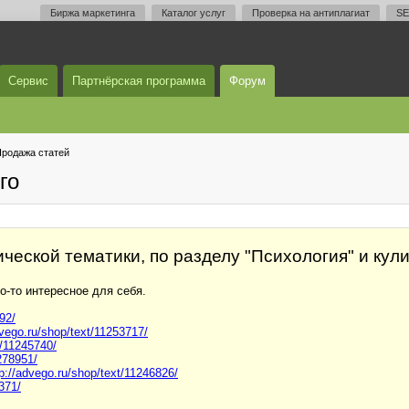
Биржа маркетинга
Каталог услуг
Проверка на антиплагиат
SE
Сервис
Партнёрская программа
Форум
родажа статей
го
ческой тематики, по разделу "Психология" и кул
о-то интересное для себя.
92/
dvego.ru/shop/text/11253717/
t/11245740/
278951/
tp://advego.ru/shop/text/11246826/
371/