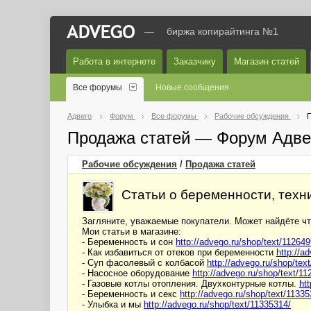
—
биржа копирайтинга №1
Работа в интернете
Заказчику
Магазин статей
Все форумы
Новые сообщения
Адвего
Форум
Все форумы
Рабочие обсуждения
П
Продажа статей — Форум Адве
Рабочие обсуждения
/
Продажа статей
Статьи о беременности, техни
Загляните, уважаемые покупатели. Может найдёте чт
Мои статьи в магазине:
- Беременность и сон
http://advego.ru/shop/text/112649
- Как избавиться от отеков при беременности
http://a
- Суп фасолевый с колбасой
http://advego.ru/shop/tex
- Насосное оборудование
http://advego.ru/shop/text/11
- Газовые котлы отопления. Двухконтурные котлы.
ht
- Беременность и секс
http://advego.ru/shop/text/11335
- Улыбка и мы
http://advego.ru/shop/text/11335314/