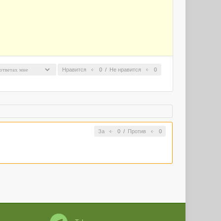
Нравится
0
/
Не нравится
0
За
0
/
Против
0