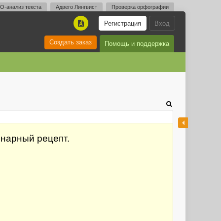
O-анализ текста
Адвего Лингвист
Проверка орфографии
Регистрация
Вход
A
Создать заказ
Помощь и поддержка
инарный рецепт.