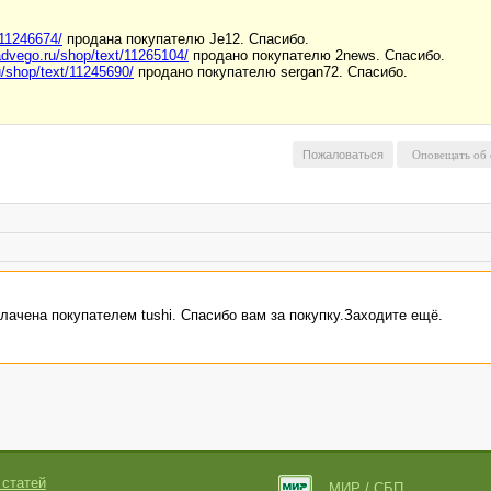
/11246674/
продана покупателю Je12. Спасибо.
/advego.ru/shop/text/11265104/
продано покупателю 2news. Спасибо.
u/shop/text/11245690/
продано покупателю sergan72. Спасибо.
Пожаловаться
лачена покупателем tushi. Спасибо вам за покупку.Заходите ещё.
 статей
МИР / СБП