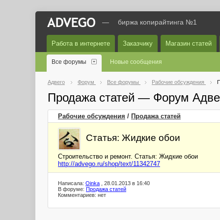
—
биржа копирайтинга №1
Работа в интернете
Заказчику
Магазин статей
Все форумы
Новые сообщения
Адвего
Форум
Все форумы
Рабочие обсуждения
П
Продажа статей — Форум Адве
Рабочие обсуждения
/
Продажа статей
Статья: Жидкие обои
Строительство и ремонт. Статья: Жидкие обои
http://advego.ru/shop/text/11342747
Написала:
Oinka
, 28.01.2013 в 16:40
В форуме:
Продажа статей
Комментариев: нет