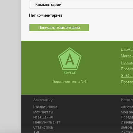
Комментарии
Нет комментариев
Написать комментарий
Биржа
Магази
Провер
Прове
SEO а
биржа контента №1
Провер
Заказчику
Испол
Создать заказ
Работа
Мои заказы
Мои р
Извещения
Продат
Пополнить счёт
Извещ
Статистика
Вывод 
API
Инстру