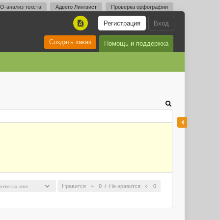
O-анализ текста
Адвего Лингвист
Проверка орфографии
Регистрация
Вход
A
Создать заказ
Помощь и поддержка
Нравится
0
/
Не нравится
0