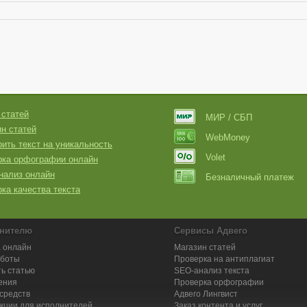
 статей
МИР / СБП
н статей
WebMoney
ить текст на уникальность
Volet
рка орфографии онлайн
нализ онлайн
Безналичный платеж
ка качества текста
нителю
Сервисы Адвего
 онлайн
Магазин статей
аботы
Проверка на антиплагиат
ь статью
SEO-анализ текста
ения
Проверка орфографии
средств
Адвего
Лингвист
кции для исполнителей
Заказ контента и услуг