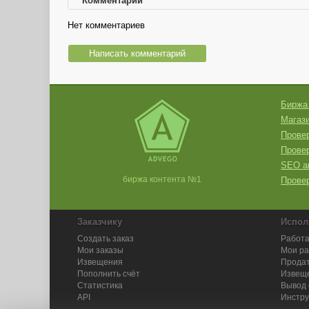
Комментарии
Нет комментариев
Написать комментарий
Биржа
Магази
Провер
Прове
SEO а
биржа контента №1
Провер
Заказчику
Испол
Создать заказ
Работа
Мои заказы
Мои р
Извещения
Продат
Пополнить счёт
Извещ
Статистика
Вывод 
API
Инстру