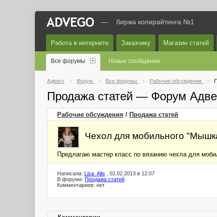
—
биржа копирайтинга №1
Работа в интернете
Заказчику
Магазин статей
Все форумы
Новые сообщения
Адвего
Форум
Все форумы
Рабочие обсуждения
П
Продажа статей — Форум Адве
Рабочие обсуждения
/
Продажа статей
Чехол для мобильного "Мышка
Предлагаю мастер класс по вязанию чехла для моби
Написала:
Lisa_Alis
, 02.02.2013 в 12:07
В форуме:
Продажа статей
Комментариев: нет