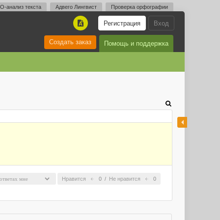
O-анализ текста
Адвего Лингвист
Проверка орфографии
Регистрация
Вход
A
Создать заказ
Помощь и поддержка
Нравится
0
/
Не нравится
0