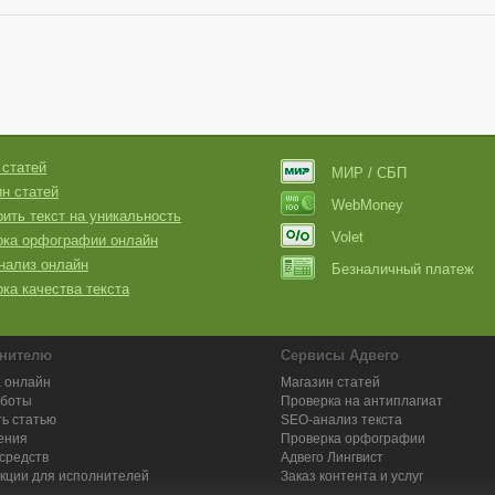
 статей
МИР / СБП
н статей
WebMoney
ить текст на уникальность
Volet
рка орфографии онлайн
нализ онлайн
Безналичный платеж
ка качества текста
нителю
Сервисы Адвего
 онлайн
Магазин статей
аботы
Проверка на антиплагиат
ь статью
SEO-анализ текста
ения
Проверка орфографии
средств
Адвего
Лингвист
кции для исполнителей
Заказ контента и услуг