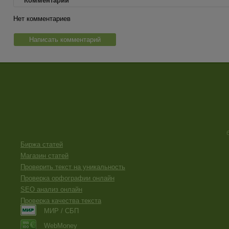
Комментарии
Нет комментариев
Написать комментарий
Биржа статей
Магазин статей
Проверить текст на уникальность
Проверка орфографии онлайн
SEO анализ онлайн
Проверка качества текста
МИР / СБП
WebMoney