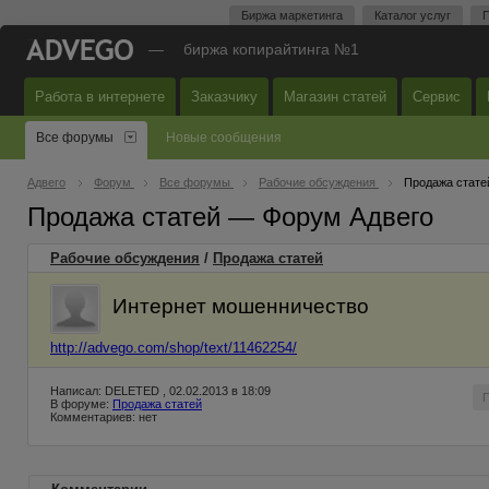
Биржа маркетинга
Каталог услуг
П
—
биржа копирайтинга №1
Работа в интернете
Заказчику
Магазин статей
Сервис
Все форумы
Новые сообщения
Адвего
Форум
Все форумы
Рабочие обсуждения
Продажа стате
Продажа статей — Форум Адвего
Рабочие обсуждения
/
Продажа статей
Интернет мошенничество
http://advego.com/shop/text/11462254/
Написал: DELETED , 02.02.2013 в 18:09
В форуме:
Продажа статей
Комментариев: нет