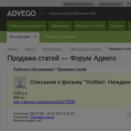
Биржа маркетинга
Каталог услуг
П
—
биржа копирайтинга №1
Работа в интернете
Заказчику
Магазин статей
Сервис
Все форумы
Новые сообщения
Адвего
Форум
Все форумы
Рабочие обсуждения
Продажа стате
Продажа статей — Форум Адвего
Рабочие обсуждения
/
Продажа статей
Описание к фильму "Хоббит: Неждан
0.83 у.е.
933 зн.
http://advego.ru/shop/text/11473539/
Написала: DELETED , 09.02.2013 в 15:24
В форуме:
Продажа статей
Комментариев: нет