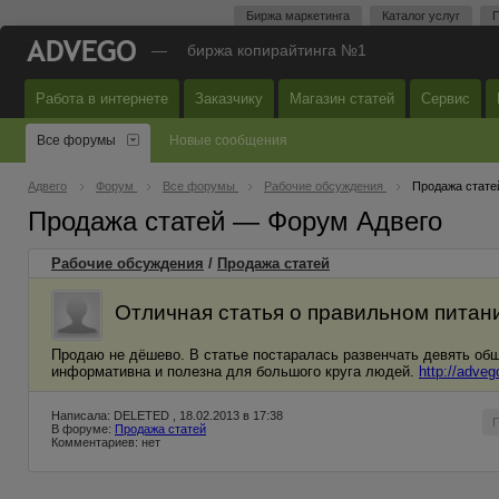
Биржа маркетинга
Каталог услуг
П
—
биржа копирайтинга №1
Работа в интернете
Заказчику
Магазин статей
Сервис
Все форумы
Новые сообщения
Адвего
Форум
Все форумы
Рабочие обсуждения
Продажа стате
Продажа статей — Форум Адвего
Рабочие обсуждения
/
Продажа статей
Отличная статья о правильном питан
Продаю не дёшево. В статье постаралась развенчать девять обще
информативна и полезна для большого круга людей.
http://adve
Написала: DELETED , 18.02.2013 в 17:38
В форуме:
Продажа статей
Комментариев: нет