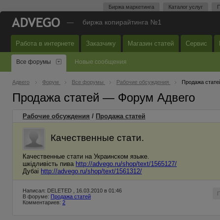
Биржа маркетинга
Каталог услуг
П
—
биржа копирайтинга №1
Работа в интернете
Заказчику
Магазин статей
Сервис
Все форумы
Новые сообщения
Адвего
Форум
Все форумы
Рабочие обсуждения
Продажа стате
Продажа статей — Форум Адвего
Рабочие обсуждения
/
Продажа статей
Качественные стати.
Качественные стати на Украинском языке.
шкідливість пива
http://advego.ru/shop/text/1565127/
Дубаі
http://advego.ru/shop/text/1561312/
Написал: DELETED , 16.03.2010 в 01:46
В форуме:
Продажа статей
Комментариев:
2