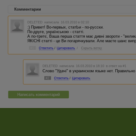
Комментарии
DELETED
написала 16.03.2010 в 02:10
:) Привет! Во-первых, статЬи - по-русски.
По-друге, українською - статті.
А по-третє, Ваша перша стаття має дивні звороти - "велик
ЯКІСНІ статті - це Ви погарячкували. Але маєте шанс випр
#1
Ответить
/
Цитировать
/
Скрыть ветку
DELETED
написала 16.03.2010 в 18:10
в ответ на #1
Слово "Удачі" в украинском языке нет. Правильн
#2
Ответить
/
Цитировать
Написать комментарий