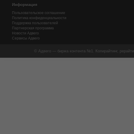
Информация
Пользовательское соглашение
Политика конфиденциальности
Поддержка пользователей
Партнерская программа
Новости Адвего
Сервисы Адвего
© Адвего — биржа контента №1. Копирайтинг, рерайти