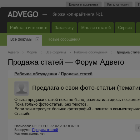
Биржа маркетинга
Каталог услуг
П
—
биржа копирайтинга №1
Работа в интернете
Заказчику
Магазин статей
Сервис
Все форумы
Новые сообщения
Адвего
Форум
Все форумы
Рабочие обсуждения
Продажа стате
Продажа статей — Форум Адвего
Рабочие обсуждения
/
Продажа статей
Предлагаю свои фото-статьи (тематик
Опыта продажи статей пока не было, разместила здесь нескольк
Пока только фото-статьи, без текстов.
Если заинтересует больше фотографий - пишите в комментариях
Спасибо.
Написала: DELETED , 22.02.2013 в 07:01
В форуме:
Продажа статей
Комментариев: нет