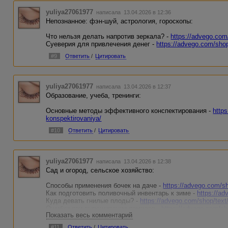
Как исключить сахар из рациона -
https://advego.com/shop/t
Почему вес стоит на месте? -
https://advego.com/shop/text/
yuliya27061977
написала 13.04.2026 в 12:36
Похудение для ленивых! -
https://advego.com/shop/text/p...
Непознанное: фэн-шуй, астрология, гороскопы:
Мотивация для похудения -
https://advego.com/shop/text/m
Почему постоянно хочется есть? -
https://advego.com/shop
Что нельзя делать напротив зеркала? -
https://advego.com/
Полезный перекус в походе -
https://advego.com/shop/text/
Суеверия для привлечения денег -
https://advego.com/shop
Как пить летом: чем опасен алкоголь в жару? -
https://adv
Питание в летний зной: основные ошибки -
https://advego.
#9
Ответить
/
Цитировать
yuliya27061977
написала 13.04.2026 в 12:37
Образование, учеба, тренинги:
Основные методы эффективного конспектирования -
https
konspektirovaniya/
#10
Ответить
/
Цитировать
yuliya27061977
написала 13.04.2026 в 12:38
Сад и огород, сельское хозяйство:
Способы применения бочек на даче -
https://advego.com/sh
Как подготовить поливочный инвентарь к зиме -
https://ad
Куда девать гнилые плоды? -
https://advego.com/shop/text/
Ошибки при выращивании помидор -
https://advego.com/sho
Показать весь комментарий
#11
Ответить
/
Цитировать