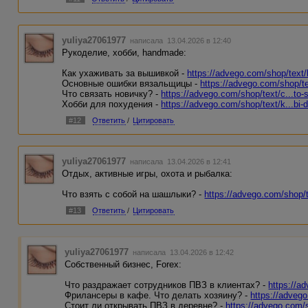
yuliya27061977
написала 13.04.2026 в 12:40
Рукоделие, хобби, handmade:
Как ухаживать за вышивкой -
https://advego.com/shop/text/k
Основные ошибки вязальщицы -
https://advego.com/shop/te
Что связать новичку? -
https://advego.com/shop/text/c...to-
Хобби для похудения -
https://advego.com/shop/text/k...bi-
#12
Ответить
/
Цитировать
yuliya27061977
написала 13.04.2026 в 12:41
Отдых, активные игры, охота и рыбалка:
Что взять с собой на шашлыки? -
https://advego.com/shop/t
#13
Ответить
/
Цитировать
yuliya27061977
написала 13.04.2026 в 12:42
Собственный бизнес, Forex:
Что раздражает сотрудников ПВЗ в клиентах? -
https://a
Фрилансеры в кафе. Что делать хозяину? -
https://advego
Стоит ли открывать ПВЗ в деревне? -
https://advego.com/s