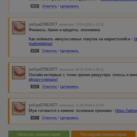
#14
Ответить
/
Цитировать
yuliya27061977
написала 13.04.2026 в 12:43
Финансы, банки и кредиты, экономика:
Как избежать импульсивных покупок на маркетплейсе -
h
marketplejse/
#15
Ответить
/
Цитировать
yuliya27061977
написала 04.05.2026 в 08:21
Онлайн-интервью с точки зрения рекрутера: плюсы и ми
plyusy-i-minusy/
#16
Ответить
/
Цитировать
yuliya27061977
написала 11.05.2026 в 10:29
Муж готовится к измене: основные признаки -
https://adv
#17
Ответить
/
Цитировать
Написать комментарий
Последние комментарии