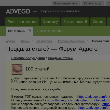
Биржа маркетинга
Каталог услуг
П
—
биржа копирайтинга №1
Работа в интернете
Заказчику
Магазин статей
Сервис
Все форумы
Новые сообщения
Адвего
Форум
Все форумы
Рабочие обсуждения
Продажа стате
Продажа статей — Форум Адвего
Рабочие обсуждения
/
Продажа статей
100 статей
Доброго времени суток всем. Возобновляю продажу своих стате
БЕЗ использования ИИ. Цены минимальные. Магазин будет посто
Праздники и торжества, свадьба:
8 марта: ТОП самых несносных подарков! -
https://advego.com/sh
О чем думает жених? -
https://advego.com/shop/text/o...chem-dum
Какие вопросы следует задавать свадебному фотографу? -
https
Как весело провести медовый месяц дома -
https://advego.com/sh