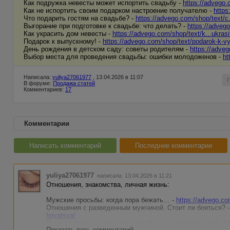
Как подружка невесты может испортить свадьбу -
https://advego.c
Как не испортить своим подарком настроение получателю -
https
Что подарить гостям на свадьбе? -
https://advego.com/shop/text/c
Выгорание при подготовке к свадьбе: что делать? -
https://advego
Как украсить дом невесты -
https://advego.com/shop/text/k...ukras
Подарок к выпускному! -
https://advego.com/shop/text/podarok-k-
День рождения в детском саду: советы родителям -
https://adveg
Выбор места для проведения свадьбы: ошибки молодоженов -
ht
Написала:
yuliya27061977
, 13.04.2026 в 11:07
В форуме:
Продажа статей
Комментариев:
17
Комментарии
Написать комментарий
Последние комментарии
yuliya27061977
написала 13.04.2026 в 11:21
Отношения, знакомства, личная жизнь:
Мужские просьбы: когда пора бежать… -
https://advego.co
Отношения с разведенным мужчиной. Стоит ли бояться? 
boyatsya/
Почему не стоит проверять телефон своего партнера? -
h
Показать весь комментарий