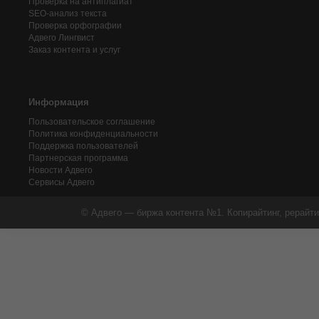
Проверка на антиплагиат
SEO-анализ текста
Проверка орфографии
Адвего
Лингвист
Заказ контента и услуг
Информация
Пользовательское соглашение
Политика конфиденциальности
Поддержка пользователей
Партнерская программа
Новости Адвего
Сервисы Адвего
© Адвего — биржа контента №1. Копирайтинг, рерайти