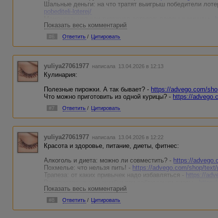
Шальные деньги: на что тратят выигрыш победители лоте
khozyainom/
pobediteli-loterej/
Моментальная или тиражная лотерея: плюсы и минусы -
Показать весь комментарий
plyusy-i-minusy/
Стоит ли нарушать правила казино ради заработка? -
http
#6
Ответить
/
Цитировать
zarabotka/
Есть ли секреты игровых автоматов? -
https://advego.com/
Личная жизнь дилера: как профессия накладывает отпеча
https://advego.com/shop/text/l...ladyvaet-otpechatok/
yuliya27061977
написала 13.04.2026 в 12:13
Любители лотерейных розыгрышей. Кто они? -
https://adve
Кулинария:
Полезные пирожки. А так бывает? -
https://advego.com/shop
Что можно приготовить из одной курицы? -
https://advego.c
#7
Ответить
/
Цитировать
yuliya27061977
написала 13.04.2026 в 12:22
Красота и здоровье, питание, диеты, фитнес:
Алкоголь и диета: можно ли совместить? -
https://advego.
Похмелье: что нельзя пить! -
https://advego.com/shop/text/p
Трапеза: от каких привычек надо избавляться -
https://adv
Распространенные ошибки при соблюдении диеты -
https:
Показать весь комментарий
diety/
Что можно есть на ночь? -
https://advego.com/shop/text/c.
#8
Ответить
/
Цитировать
Какую еду брать с собой в дорогу? -
https://advego.com/sho
Может ли вкусное быть полезным? -
https://advego.com/sh