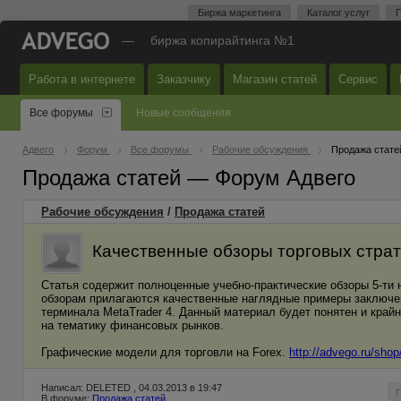
Биржа маркетинга
Каталог услуг
П
—
биржа копирайтинга №1
Работа в интернете
Заказчику
Магазин статей
Сервис
Все форумы
Новые сообщения
Адвего
Форум
Все форумы
Рабочие обсуждения
Продажа стате
Продажа статей — Форум Адвего
Рабочие обсуждения
/
Продажа статей
Качественные обзоры торговых страте
Статья содержит полноценные учебно-практические обзоры 5-ти
обзорам прилагаются качественные наглядные примеры заключен
терминала MetaTrader 4. Данный материал будет понятен и край
на тематику финансовых рынков.
Графические модели для торговли на Forex.
http://advego.ru/shop
Написал: DELETED , 04.03.2013 в 19:47
В форуме:
Продажа статей