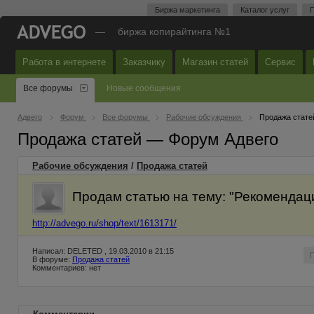
Биржа маркетинга
Каталог услуг
П
—
биржа копирайтинга №1
Работа в интернете
Заказчику
Магазин статей
Сервис
Все форумы
Новые сообщения
Адвего
Форум
Все форумы
Рабочие обсуждения
Продажа стате
Продажа статей — Форум Адвего
Рабочие обсуждения
/
Продажа статей
Продам статью на тему: "Рекомендац
http://advego.ru/shop/text/1613171/
Написал: DELETED , 19.03.2010 в 21:15
В форуме:
Продажа статей
Комментариев: нет