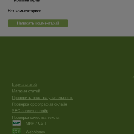
Комментарии
Нет комментариев
Написать комментарий
Биржа статей
Магазин статей
Проверить текст на уникальность
Проверка орфографии онлайн
SEO анализ онлайн
Проверка качества текста
МИР / СБП
WebMoney