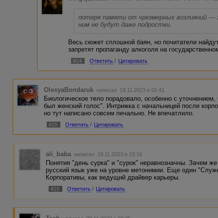
потеря памяти от чрезмерных возлияний — 
ним не будут даже подростки.
Весь сюжет сплошной баян, но почитатели найдут
запретят пропаганду алкоголя на государственном
#14
Ответить
/
Цитировать
OlesyaBondaruk
написал 19.11.2023 в 01:41
Биологическое тело порадовало, особенно с уточнением, 
был женский голос". Интрижка с начальницей после корпо
но тут написано совсем печально. Не впечатлило.
#15
Ответить
/
Цитировать
ali_baba
написал 19.11.2023 в 23:16
Понятия "день сурка" и "сурок" неравнозначны. Зачем ж
русский язык уже на уровне метонимии. Еще один "Служе
Корпоративы, как ведущий драйвер карьеры.
#16
Ответить
/
Цитировать