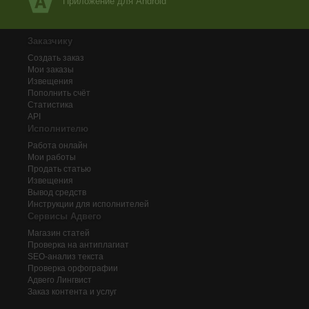
Приложение для Android
Заказчику
Создать заказ
Мои заказы
Извещения
Пополнить счёт
Статистика
API
Исполнителю
Работа онлайн
Мои работы
Продать статью
Извещения
Вывод средств
Инструкции для исполнителей
Сервисы Адвего
Магазин статей
Проверка на антиплагиат
SEO-анализ текста
Проверка орфографии
Адвего
Лингвист
Заказ контента и услуг