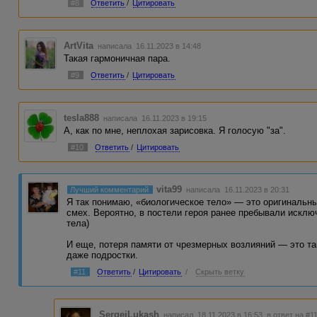
#8
Ответить
/
Цитировать
ArtVita
написала 16.11.2023 в 14:48
Такая гармоничная пара.
#9
Ответить
/
Цитировать
tesla888
написала 16.11.2023 в 19:15
А, как по мне, неплохая зарисовка. Я голосую "за".
#10
Ответить
/
Цитировать
vita99
Лучший комментарий
написала 16.11.2023 в 20:31
Я так понимаю, «биологическое тело» — это оригинальн
смех. Вероятно, в постели героя ранее пребывали искл
тела)
И еще, потеря памяти от чрезмерных возлияний — это та
даже подростки.
#11
Ответить
/
Цитировать
/
Скрыть ветку
SergejLukash
написал 18.11.2023 в 16:53
в ответ на #1