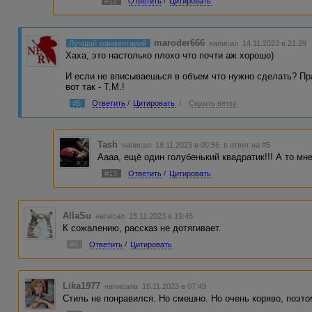
#12
Ответить
/
Цитировать
В 83% свет пробивается, а тело пробуждается. А
потом только свет начинает пробиваться. :)
maroder666
Лучший комментарий
написал 14.11.2023 в 21:29
Надо же ведь вчитываться хорошо.© )))
Хаха, это настолько плохо что почти аж хорошо)
И если не вписываешься в объем что нужно сделать? Пра
вот так - Т.М.!
#5
Ответить
/
Цитировать
/
Скрыть ветку
Tash
написал 18.11.2023 в 00:56
в ответ на #5
Аааа, ещё один голубенький квадратик!!! А то мне
#13
Ответить
/
Цитировать
AllaSu
написал 15.11.2023 в 19:45
К сожалению, рассказ не дотягивает.
#6
Ответить
/
Цитировать
Lika1977
написала 16.11.2023 в 07:49
Стиль не понравился. Но смешно. Но очень коряво, поэто