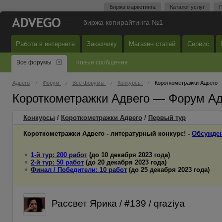
Биржа маркетинга
Каталог услуг
П
—
биржа копирайтинга №1
Работа в интернете
Заказчику
Магазин статей
Сервис
Все форумы
Новые сообщения
Адвего
Форум
Все форумы
Конкурсы
Короткометражки Адвего
Короткометражки Адвего — Форум Ад
Конкурсы
/
Короткометражки Адвего
/
Первый
тур
Короткометражки Адвего - литературный конкурс! -
Обсужден
1-й тур: 200 работ
(до 10 декабря 2023 года)
2-й тур: 50 работ
(до 20 декабря 2023 года)
Финал / Победители: 10 работ
(до 25 декабря 2023 года)
Рассвет Ярика / #139 / qraziya