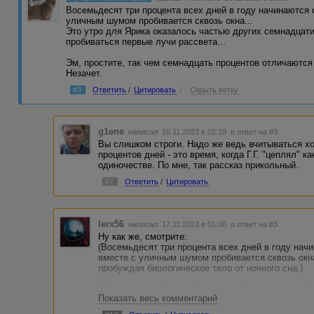
Восемьдесят три процента всех дней в году начинаются 
уличным шумом пробивается сквозь окна...
Это утро для Ярика оказалось частью других семнадцати
пробиваться первые лучи рассвета...
Эм, простите, так чем семнадцать процентов отличаются 
Незачет.
#3
Ответить
/
Цитировать
/
Скрыть ветку
g1ene
написал 16.11.2023 в 02:18
в ответ на #3
Вы слишком строги. Надо же ведь вчитываться х
процентов дней - это время, когда Г.Г. "цеплял" 
одиночестве. По мне, так рассказ прикольный.
#7
Ответить
/
Цитировать
lerx56
написал 17.11.2023 в 01:00
в ответ на #3
Ну как же, смотрите:
(Восемьдесят три процента всех дней в году нач
вместе с уличным шумом пробивается сквозь окна
пробуждая биологическое тело от ночного сна.)
(Перед рассветом он проснулся от ощущения хол
Показать весь комментарий
Сразу после пробуждения )
(Сквозь окна начали пробиваться первые лучи ра