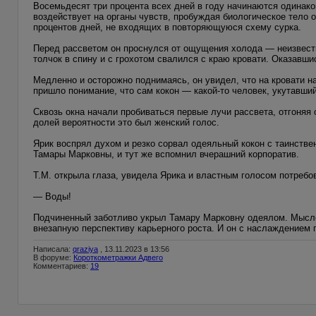
Восемьдесят три процента всех дней в году начинаются одинако
воздействует на органы чувств, пробуждая биологическое тело о
процентов дней, не входящих в повторяющуюся схему сурка.
Перед рассветом он проснулся от ощущения холода — неизвест
толчок в спину и с грохотом свалился с краю кровати. Оказавши
Медленно и осторожно поднимаясь, он увидел, что на кровати н
пришло понимание, что сам кокон — какой-то человек, укутавши
Сквозь окна начали пробиваться первые лучи рассвета, отгоняя о
долей вероятности это был женский голос.
Ярик воспрял духом и резко сорвал одеяльный кокон с таинстве
Тамары Марковны, и тут же вспомнил вчерашний корпоратив.
Т.М. открыла глаза, увидела Ярика и властным голосом потребо
— Воды!
Подчиненный заботливо укрыл Тамару Марковну одеялом. Мысле
внезапную перспективу карьерного роста. И он с наслаждением 
Написала:
qraziya
, 13.11.2023 в 13:56
В форуме:
Короткометражки Адвего
Комментариев:
19