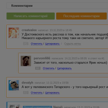
Комментарии
Написать комментарий
Последние комментарии
creatvalex
написал 13.11.2023 в 18:45
У Достоевского есть рассказ о том, как начальник подшо
Никакого карьерного роста тому таки не светило, автор! И
#1
Ответить
/
Цитировать
/
Скрыть ветку
pervom666
написала 14.11.2023 в 08:05
в ответ на #1
Зависит от того, насколько старался Ярик ночью)
#4
Ответить
/
Цитировать
devatyh
написал 13.11.2023 в 19:58
А вот у пелевинского Татарского - у того карьерный рост 
#2
Ответить
/
Цитировать
Nanali
Лучший комментарий
написала 13.11.2023 в 20:06