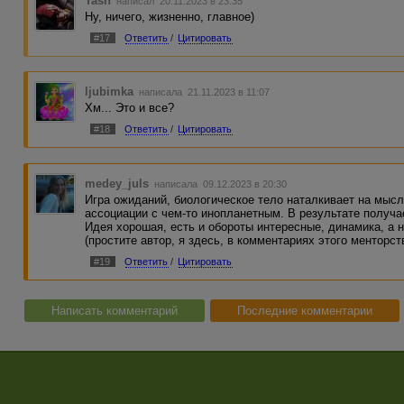
Tash
написал 20.11.2023 в 23:35
Ну, ничего, жизненно, главное)
#17
Ответить
/
Цитировать
ljubimka
написала 21.11.2023 в 11:07
Хм... Это и все?
#18
Ответить
/
Цитировать
medey_juls
написала 09.12.2023 в 20:30
Игра ожиданий, биологическое тело наталкивает на мысл
ассоциации с чем-то инопланетным. В результате получ
Идея хорошая, есть и обороты интересные, динамика, а 
(простите автор, я здесь, в комментариях этого менторст
#19
Ответить
/
Цитировать
Написать комментарий
Последние комментарии