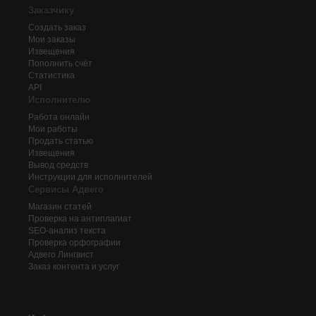
Заказчику
Создать заказ
Мои заказы
Извещения
Пополнить счёт
Статистика
API
Исполнителю
Работа онлайн
Мои работы
Продать статью
Извещения
Вывод средств
Инструкции для исполнителей
Сервисы Адвего
Магазин статей
Проверка на антиплагиат
SEO-анализ текста
Проверка орфографии
Адвего
Лингвист
Заказ контента и услуг