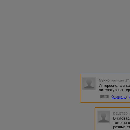
Nykko
написал 27.
Интересно, а в к
литературных ге
#29
Ответить
/
DELETED
В словар
тоже не 
разные с