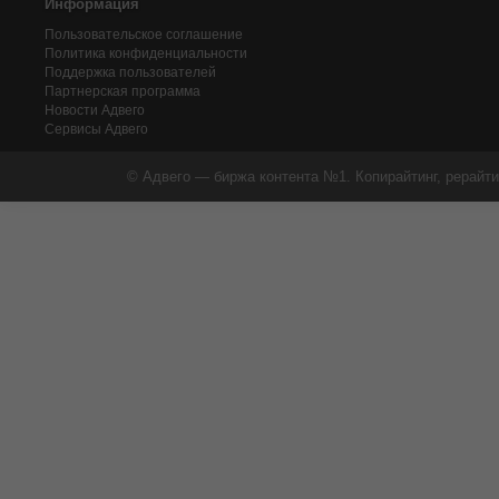
Информация
Пользовательское соглашение
Политика конфиденциальности
Поддержка пользователей
Партнерская программа
Новости Адвего
Сервисы Адвего
© Адвего — биржа контента №1. Копирайтинг, рерайти