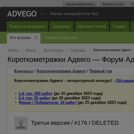
Биржа маркетинга
Каталог услуг
П
—
биржа копирайтинга №1
Работа в интернете
Заказчику
Магазин статей
Сервис
Все форумы
Новые сообщения
Адвего
Форум
Все форумы
Конкурсы
Короткометражки Адвего
Короткометражки Адвего — Форум Ад
Конкурсы
/
Короткометражки Адвего
/
Первый
тур
Короткометражки Адвего - литературный конкурс! -
Обсужден
1-й тур: 200 работ
(до 10 декабря 2023 года)
2-й тур: 50 работ
(до 20 декабря 2023 года)
Финал / Победители: 10 работ
(до 25 декабря 2023 года)
Третья версия / #176 / DELETED