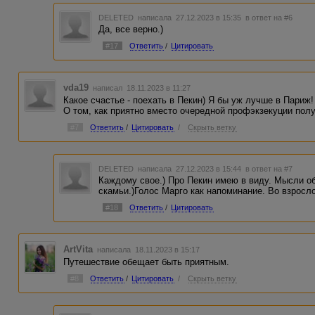
DELETED
написала 27.12.2023 в 15:35
в ответ на #6
Да, все верно.)
#17
Ответить
/
Цитировать
vda19
написал 18.11.2023 в 11:27
Какое счастье - поехать в Пекин) Я бы уж лучше в Париж!
О том, как приятно вместо очередной профэкзекуции пол
#7
Ответить
/
Цитировать
/
Скрыть ветку
DELETED
написала 27.12.2023 в 15:44
в ответ на #7
Каждому свое.) Про Пекин имею в виду. Мысли об
скамьи.)Голос Марго как напоминание. Во взросло
#18
Ответить
/
Цитировать
ArtVita
написала 18.11.2023 в 15:17
Путешествие обещает быть приятным.
#8
Ответить
/
Цитировать
/
Скрыть ветку