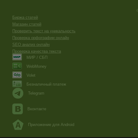
Биржа статей
Магазин статей
Проверить текст на уникальность
Проверка орфографии онлайн
SEO анализ онлайн
Проверка качества текста
МИР / СБП
WebMoney
Volet
Безналичный платеж
Telegram
Вконтакте
Приложение для Android