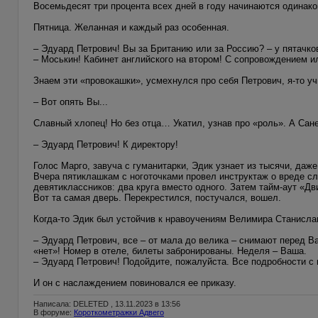
Восемьдесят три процента всех дней в году начинаются одинаков
Пятница. Желанная и каждый раз особенная.
– Эдуард Петрович! Вы за Британию или за Россию? – у пятачков
– Моськин! Кабинет английского на втором! С сопровождением ил
Знаем эти «провокашки», усмехнулся про себя Петрович, я-то уч
– Вот опять Вы...
Славный хлопец! Но без отца… Укатил, узнав про «роль». А Сан
– Эдуард Петрович! К директору!
Голос Марго, завуча с гуманитарки, Эдик узнает из тысячи, даже
Вчера пятиклашкам с ноготочками провел инструктаж о вреде с
девятиклассников: два круга вместо одного. Затем тайм-аут «Дви
Вот та самая дверь. Перекрестился, постучался, вошел.
Когда-то Эдик был устойчив к нравоучениям Велимира Станислав
– Эдуард Петрович, все – от мала до велика – снимают перед В
«нет»! Номер в отеле, билеты забронированы. Неделя – Ваша.
– Эдуард Петрович! Подойдите, пожалуйста. Все подробности с 
И он с наслаждением повиновался ее приказу.
Написала: DELETED , 13.11.2023 в 13:56
В форуме:
Короткометражки Адвего