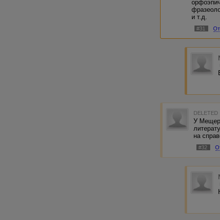
орфоэпич
фразеоло
и т.д.
#31
От
DELETED
У Мещер
литерату
на справ
#32
О