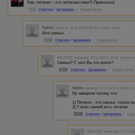
Ааа, пятачки – это пятиклассники?) Прикольно)
#6
Ответить
/
Цитировать
/
Скрыть ветку
Nykko
написал 26.11.2023 в 20:38
в ответ на #6
Или свиньи.
#11
Ответить
/
Цитировать
/
Скрыть ветку
DELETED
написала 27.12.2023 в 15:49
в ответ н
Свиньи? С чего Вы это взяли?
#20
Ответить
/
Цитировать
/
Скрыть ветку
Nykko
написал 27.12.2023 в 15:58
в о
Ну наверное потому что:
1) Пятачок - это свинья, только 
2) У всех свиней есть пятачки.
#21
Ответить
/
Цитировать
/
Скры
DELETED
написала 27.12.202