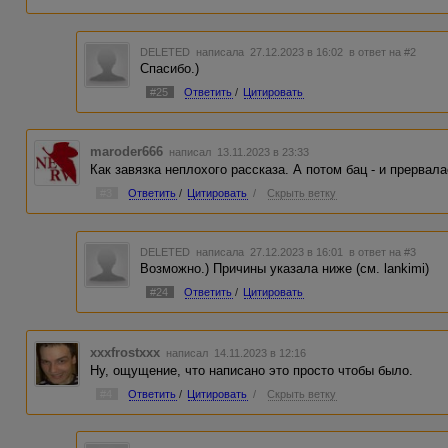
DELETED
написала 27.12.2023 в 16:02
в ответ на #2
Спасибо.)
#25
Ответить
/
Цитировать
maroder666
написал 13.11.2023 в 23:33
Как завязка неплохого рассказа. А потом бац - и прервала
#3
Ответить
/
Цитировать
/
Скрыть ветку
DELETED
написала 27.12.2023 в 16:01
в ответ на #3
Возможно.) Причины указала ниже (см. lankimi)
#24
Ответить
/
Цитировать
xxxfrostxxx
написал 14.11.2023 в 12:16
Ну, ощущение, что написано это просто чтобы было.
#4
Ответить
/
Цитировать
/
Скрыть ветку