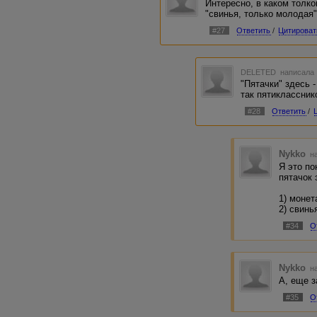
Интересно, в каком толко
"свинья, только молодая"
#27
Ответить
/
Цитироват
DELETED
написала 
"Пятачки" здесь 
так пятикласснико
#28
Ответить
/
Nykko
на
Я это по
пятачок 
1) монет
2) свинь
#34
О
Nykko
на
А, еще з
#35
О