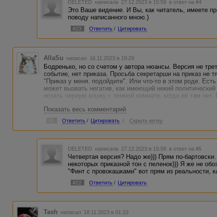
DELETED
написала 27.12.2023 в 15:59
в ответ на #4
Это Ваше видение. И Вы, как читатель, имеете п
поводу написанного мною.)
#23
Ответить
/
Цитировать
AllaSu
написал 16.11.2023 в 19:29
Бодренько, но со счетом у автора нюансы. Версия не трет
событие, нет приказа. Просьба секретарши на приказ не т
"Приказ у меня. подойдите". Или что-то в этом роде. Ест
может вызвать негатив, как имеющий некий политический 
искать черную кошку с темной комнате, когда её там нет.
вшивость.
Показать весь комментарий
#5
Ответить
/
Цитировать
/
Скрыть ветку
DELETED
написала 27.12.2023 в 15:58
в ответ на #5
Четвертая версия? Надо же))) Прям по-бартовски.
некоторых приказной тон с пеленок))) Я же не обо
"Финт с провокашками" вот прям из реальности, к
#22
Ответить
/
Цитировать
Tash
написал 18.11.2023 в 01:10