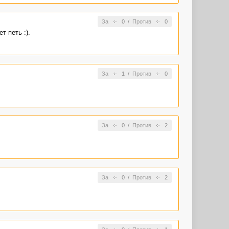
За
0
/
Против
0
т петь :).
За
1
/
Против
0
За
0
/
Против
2
За
0
/
Против
2