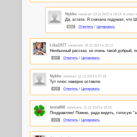
Nykko
написал 23.11.2023 в 18:14
в ответ 
Да, кстати. Я сначала подумал, что Ши
#22
Ответить
/
Цитировать
Lika1977
написала 26.11.2023 в 18:13
Необычный рассказ, но очень такой добрый, п
#27
Ответить
/
Цитировать
Nykko
написал 11.12.2023 в 07:18
Тут плюс наверно оставлю.
#28
Ответить
/
Цитировать
tesla888
написала 11.12.2023 в 18:25
Поздравляю! Помню, рада видеть, голосую "з
#29
Ответить
/
Цитировать