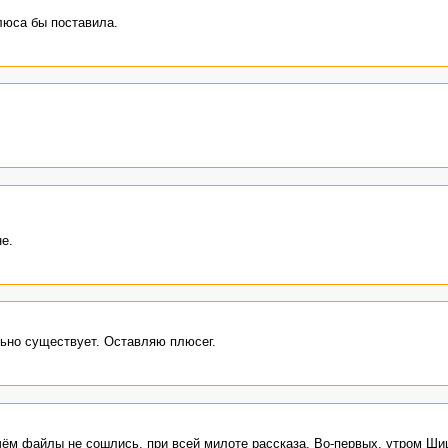
люса бы поставила.
е.
ально существует. Оставляю плюсег.
 чём файлы не сошлись, при всей милоте рассказа. Во-первых, утром Ши