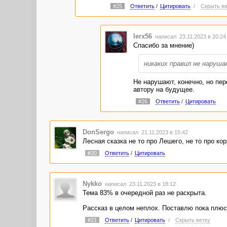
То есть она за год ни разу не з
#25
Ответить
/
Цитировать
/
Скрыть ве
Да, меня этот момент тоже напряг. Я 
раньше она ее что - не замечала?
lerx56
написал 23.11.2023 в 20:2
Спасибо за мнение)
(обнаружила на тумбочке странно
В смысле "обнаружила"? Она же т
никаких правил не наруш
Тут имеется в виду, что ожившее. Хо
понял, о чем речь идет.
Не нарушают, конечно, но пер
автору на будущее.
Дальше следует инфодамп, раздви
#26
Ответить
/
Цитировать
Ну, такие воспоминания-обсуждения, 
DonSergo
написал 21.11.2023 в 15:42
Лесная сказка не то про Лешего, не то про к
#20
Ответить
/
Цитировать
Nykko
написал 23.11.2023 в 18:12
Тема 83% в очередной раз не раскрыта.
Рассказ в целом неплох. Поставлю пока плюс
#21
Ответить
/
Цитировать
/
Скрыть ветку