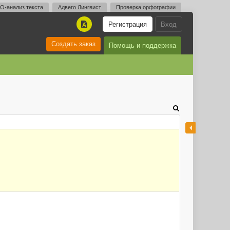
O-анализ текста
Адвего Лингвист
Проверка орфографии
Регистрация
Вход
A
Создать заказ
Помощь и поддержка