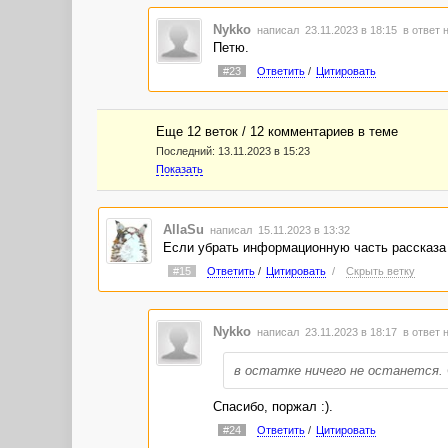
Nykko
написал 23.11.2023 в 18:15
в ответ 
Петю.
#23
Ответить
/
Цитировать
Еще 12 веток / 12 комментариев в темe
Последний:
13.11.2023 в 15:23
Показать
AllaSu
написал 15.11.2023 в 13:32
Если убрать информационную часть рассказа п
#15
Ответить
/
Цитировать
/
Скрыть ветку
Nykko
написал 23.11.2023 в 18:17
в ответ 
в остатке ничего не останется. 
Спасибо, поржал :).
#24
Ответить
/
Цитировать