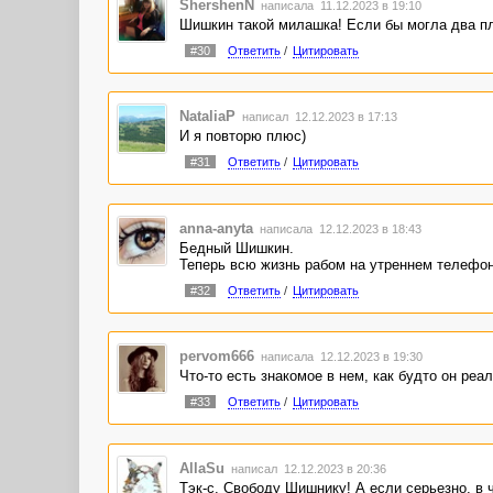
ShershenN
написала 11.12.2023 в 19:10
Шишкин такой милашка! Если бы могла два п
#30
Ответить
/
Цитировать
NataliaP
написал 12.12.2023 в 17:13
И я повторю плюс)
#31
Ответить
/
Цитировать
anna-anyta
написала 12.12.2023 в 18:43
Бедный Шишкин.
Теперь всю жизнь рабом на утреннем телефон
#32
Ответить
/
Цитировать
pervom666
написала 12.12.2023 в 19:30
Что-то есть знакомое в нем, как будто он ре
#33
Ответить
/
Цитировать
AllaSu
написал 12.12.2023 в 20:36
Тэк-с. Свободу Шишнику! А если серьезно, в