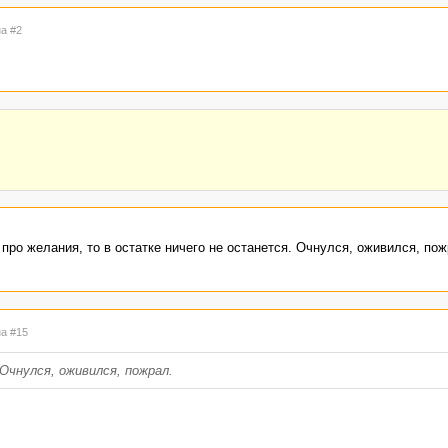
на #2
ро желания, то в остатке ничего не останется. Очнулся, оживился, пож
на #15
Очнулся, оживился, пожрал.