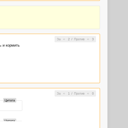
За
2
/
Против
3
ь и кормить
ой
За
1
/
Против
0
Цитата
Цитата