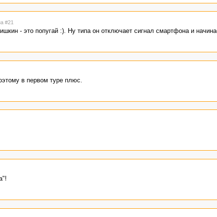
на #21
шкин - это попугай :). Ну типа он отключает сигнал смартфона и начинае
оэтому в первом туре плюс.
а"!