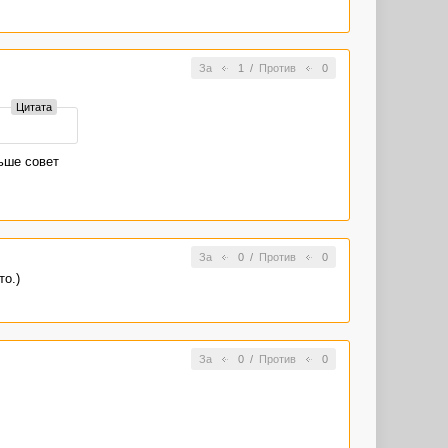
ие птиц"?
уклу - а
За
1
/
Против
0
Цитата
Цитата
секунд, пока
ьше совет
Цитата
За
0
/
Против
0
о.)
За
0
/
Против
0