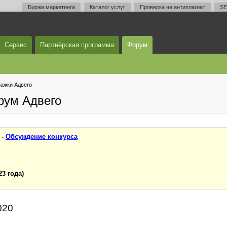
Биржа маркетинга
Каталог услуг
Проверка на антиплагиат
SE
Сервис
Партнёрская программа
Форум
ажки Адвего
рум Адвего
 -
Обсуждение конкурса
23 года)
020