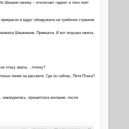
Но Шишкин начеку – отключает гаджет и тихо поет
 прекрасно и вдруг обнаружила на тумбочке странное
, назвала Шишкиным. Привыкла. И вот игрушка ожила,
 сне птаху звала… птичку?
ичье пение на рассвете. Где он сейчас, Петя-Птаха?
к, зажмурилась, прошептала желание, после