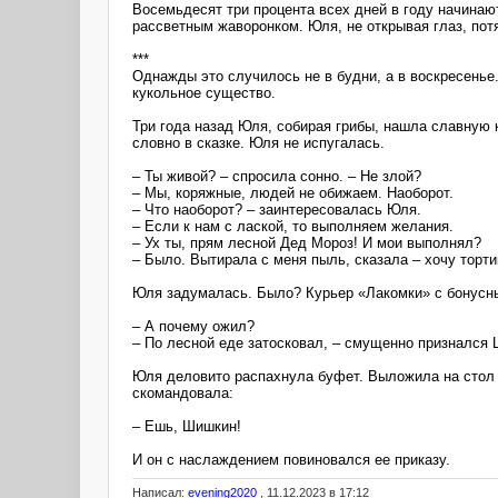
Восемьдесят три процента всех дней в году начинаю
рассветным жаворонком. Юля, не открывая глаз, потя
***
Однажды это случилось не в будни, а в воскресенье
кукольное существо.
Три года назад Юля, собирая грибы, нашла славную 
словно в сказке. Юля не испугалась.
– Ты живой? – спросила сонно. – Не злой?
– Мы, коряжные, людей не обижаем. Наоборот.
– Что наоборот? – заинтересовалась Юля.
– Если к нам с лаской, то выполняем желания.
– Ух ты, прям лесной Дед Мороз! И мои выполнял?
– Было. Вытирала с меня пыль, сказала – хочу тортик
Юля задумалась. Было? Курьер «Лакомки» с бонусным
– А почему ожил?
– По лесной еде затосковал, – смущенно признался
Юля деловито распахнула буфет. Выложила на стол 
скомандовала:
– Ешь, Шишкин!
И он с наслаждением повиновался ее приказу.
Написал:
evening2020
, 11.12.2023 в 17:12