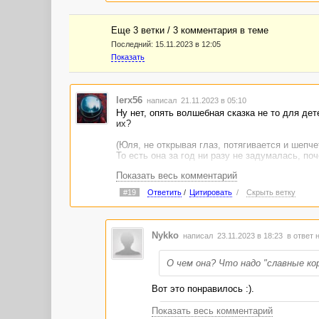
Еще 3 ветки / 3 комментария в темe
Последний:
15.11.2023 в 12:05
Показать
lerx56
написал 21.11.2023 в 05:10
Ну нет, опять волшебная сказка не то для дет
их?
(Юля, не открывая глаз, потягивается и шепчет
То есть она за год ни разу не задумалась, по
Показать весь комментарий
(обнаружила на тумбочке странное кукольное 
В смысле "обнаружила"? Она же туда сама ег
#19
Ответить
/
Цитировать
/
Скрыть ветку
Дальше следует инфодамп, раздвигающий дей
Остальное написано складно, первая последня
детскосадовский безыдейный сюжет. Впрочем,
Nykko
написал 23.11.2023 в 18:23
в ответ 
О чем она? Что надо "славные ко
Вот это понравилось :).
Показать весь комментарий
(Юля, не открывая глаз, потягива