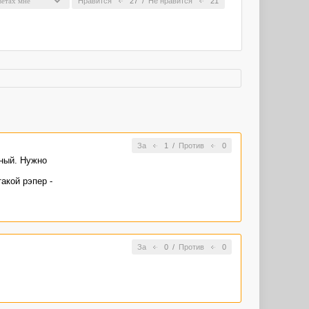
Нравится
27
/
Не нравится
21
За
1
/
Против
0
вный. Нужно
такой рэпер -
За
0
/
Против
0