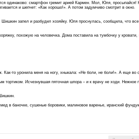
тся одинаково: смартфон гремит арией Кармен. Мол, Юля, просыпайся! 
гивается и шепчет: «Как хорошо!». А потом задумчиво смотрит в окно.
. Шишкин запел и разбудил хозяйку. Юля проснулась, сообщила, что все
коряжку, похожую на человечка. Дома поставила на тумбочку у кровати
. Как-то уронила меня на ногу, хныкала: «Не боли, не боли!». А еще во
 тортиком. Исчезнувшая пяточная шпора – и к врачу не ходи. Нежное пт
 Шишкин.
мед в баночке, сушеные боровики, малиновое варенье, иранский фунду