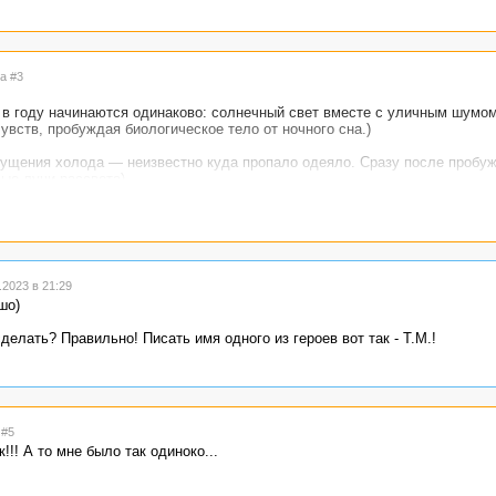
а #3
 в году начинаются одинаково: солнечный свет вместе с уличным шумо
чувств, пробуждая биологическое тело от ночного сна.)
щущения холода — неизвестно куда пропало одеяло. Сразу после пробуж
вые лучи рассвета)
уждается. А в 17% сначала тело пробуждается, а потом только свет нач
))
2023 в 21:29
шо)
елать? Правильно! Писать имя одного из героев вот так - Т.М.!
 #5
!! А то мне было так одиноко...