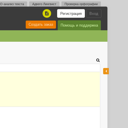
O-анализ текста
Адвего Лингвист
Проверка орфографии
Регистрация
Вход
A
Создать заказ
Помощь и поддержка