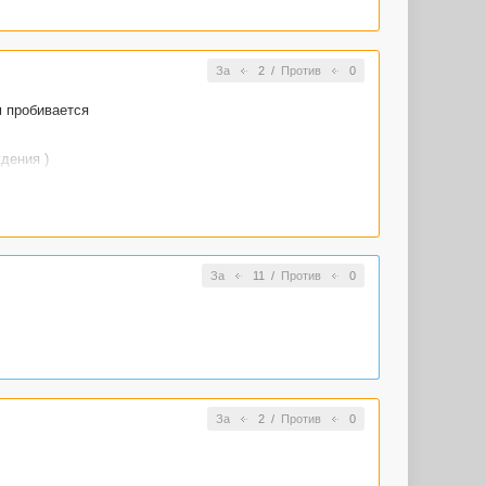
За
2
/
Против
0
м пробивается
дения )
инает
За
11
/
Против
0
За
2
/
Против
0