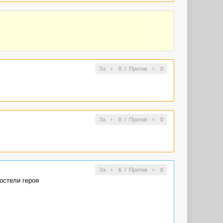
За
0
/
Против
0
За
0
/
Против
0
За
6
/
Против
0
остели героя