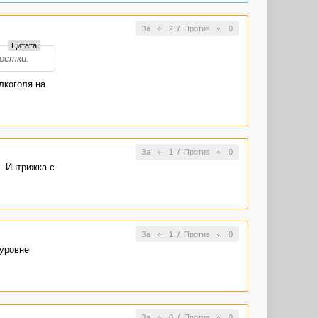
За
2
/
Против
0
Цитата
остки.
лкоголя на
За
1
/
Против
0
. Интрижка с
За
1
/
Против
0
 уровне
За
0
/
Против
0