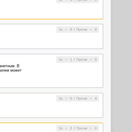
За
0
/
Против
0
За
1
/
Против
0
анетным. В
тилем может
За
0
/
Против
4
За
2
/
Против
0