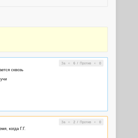
За
6
/
Против
0
ается сквозь
лучи
За
2
/
Против
0
я, когда Г.Г.