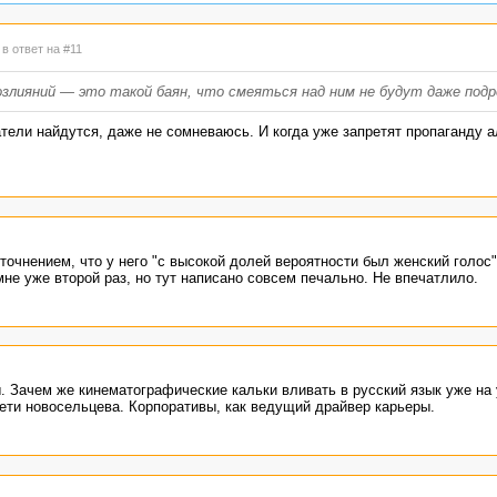
3
в ответ на #11
злияний — это такой баян, что смеяться над ним не будут даже подр
тели найдутся, даже не сомневаюсь. И когда уже запретят пропаганду а
точнением, что у него "с высокой долей вероятности был женский голос"
не уже второй раз, но тут написано совсем печально. Не впечатлило.
ы. Зачем же кинематографические кальки вливать в русский язык уже на
ети новосельцева. Корпоративы, как ведущий драйвер карьеры.