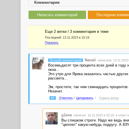
Комментарии
Написать комментарий
Последние комме
Еще 2 ветки / 3 комментария в темe
Последний:
13.11.2023 в 15:19
Показать
Nanali
Лучший комментарий
написала 13.11.2023 
Восемьдесят три процента всех дней в году
окна...
Это утро для Ярика оказалось частью других
рассвета...
Эм, простите, так чем семнадцать процентов 
Незачет.
#3
Ответить
/
Цитировать
/
Скрыть ветку
g1ene
написал 16.11.2023 в 02:18
в ответ н
Вы слишком строги. Надо же ведь вчит
"цеплял" какую-нибудь подругу. А 83%