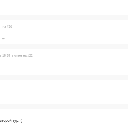
т на #20
тку
 в 18:38
в ответ на #22
торой тур. (