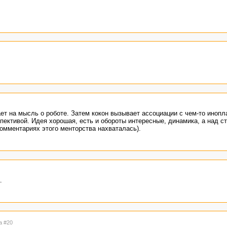
ет на мысль о роботе. Затем кокон вызывает ассоциации с чем-то инопл
пективой. Идея хорошая, есть и обороты интересные, динамика, а над с
 комментариях этого менторства нахваталась).
.
а #20