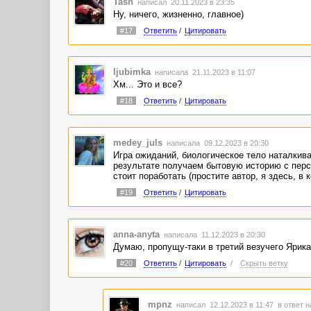
Tash
написал 20.11.2023 в 23:35
Ну, ничего, жизненно, главное)
#17
Ответить
/
Цитировать
ljubimka
написала 21.11.2023 в 11:07
Хм... Это и все?
#18
Ответить
/
Цитировать
medey_juls
написала 09.12.2023 в 20:30
Игра ожиданий, биологическое тело наталкива
результате получаем бытовую историю с перс
стоит поработать (простите автор, я здесь, в
#19
Ответить
/
Цитировать
anna-anyta
написала 11.12.2023 в 20:30
Думаю, пропущу-таки в третий везучего Ярика
#20
Ответить
/
Цитировать
/
Скрыть ветку
mpnz
написал 12.12.2023 в 11:47
в ответ н