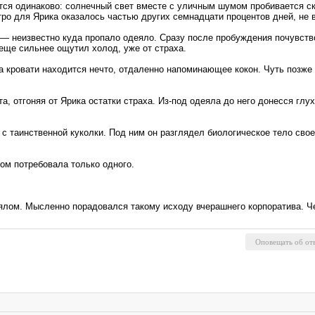
тся одинаково: солнечный свет вместе с уличным шумом пробивается скв
утро для Ярика оказалось частью других семнадцати процентов дней, н
— неизвестно куда пропало одеяло. Сразу после пробуждения почувство
 еще сильнее ощутил холод, уже от страха.
а кровати находится нечто, отдаленно напоминающее кокон. Чуть позже 
а, отгоняя от Ярика остатки страха. Из-под одеяла до него донесся глу
 с таинственной куколки. Под ним он разглядел биологическое тело св
сом потребовала только одного.
лом. Мысленно порадовался такому исходу вчерашнего корпоратива. Че