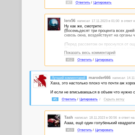
#7
Ответить
/
Цитировать
lerx56
написал 17.11.2023 в 01:00
в ответ н
Ну как же, смотрите:
(Восемьдесят три процента всех дней
сквозь окна, воздействует на органы 
(Перед рассветом он проснулся от о
(Сквозь окна начали пробиваться пер
Показать весь комментарий
В 83% свет пробивается, а тело проб
#12
Ответить
/
Цитировать
пробиваться. :)
Надо же ведь вчитываться хорошо.© )
maroder666
Лучший комментарий
написал 14.11.
Хаха, это настолько плохо что почти аж хоро
И если не вписываешься в объем что нужно сд
#5
Ответить
/
Цитировать
/
Скрыть ветку
Tash
написал 18.11.2023 в 00:56
в ответ на
Аааа, ещё один голубенький квадратик!
#13
Ответить
/
Цитировать