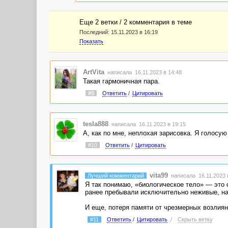
Еще 2 ветки / 2 комментария в темe
Последний:
15.11.2023 в 16:19
Показать
ArtVita
написала 16.11.2023 в 14:48
Такая гармоничная пара.
#9
Ответить
/
Цитировать
tesla888
написала 16.11.2023 в 19:15
А, как по мне, неплохая зарисовка. Я голосую 
#10
Ответить
/
Цитировать
vita99
Лучший комментарий
написала 16.11.2023 
Я так понимаю, «биологическое тело» — это 
ранее пребывали исключительно неживые, на
И еще, потеря памяти от чрезмерных возлиян
#11
Ответить
/
Цитировать
/
Скрыть ветку