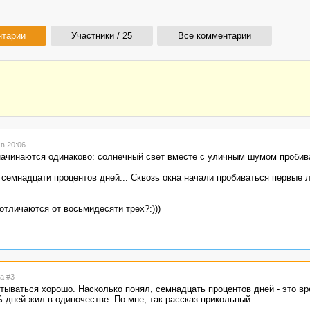
нтарии
Участники / 25
Все комментарии
в 20:06
 начинаются одинаково: солнечный свет вместе с уличным шумом пробив
 семнадцати процентов дней... Сквозь окна начали пробиваться первые 
отличаются от восьмидесяти трех?:)))
а #3
ываться хорошо. Насколько понял, семнадцать процентов дней - это врем
 дней жил в одиночестве. По мне, так рассказ прикольный.