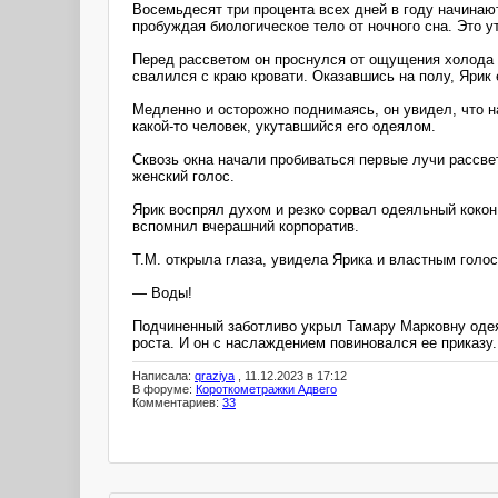
Восемьдесят три процента всех дней в году начинаю
пробуждая биологическое тело от ночного сна. Это 
Перед рассветом он проснулся от ощущения холода 
свалился с краю кровати. Оказавшись на полу, Ярик
Медленно и осторожно поднимаясь, он увидел, что н
какой-то человек, укутавшийся его одеялом.
Сквозь окна начали пробиваться первые лучи рассвет
женский голос.
Ярик воспрял духом и резко сорвал одеяльный кокон
вспомнил вчерашний корпоратив.
Т.М. открыла глаза, увидела Ярика и властным голо
— Воды!
Подчиненный заботливо укрыл Тамару Марковну одея
роста. И он с наслаждением повиновался ее приказу.
Написала:
qraziya
, 11.12.2023 в 17:12
В форуме:
Короткометражки Адвего
Комментариев:
33