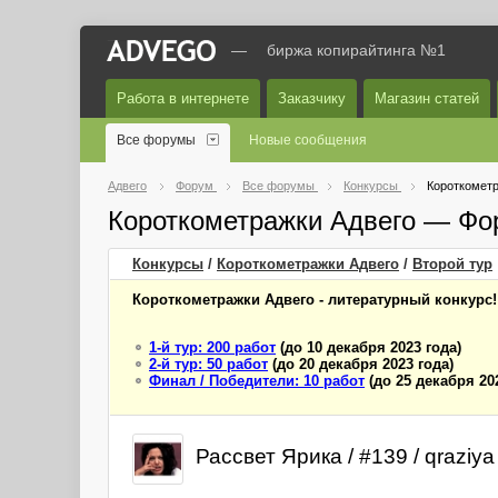
—
биржа копирайтинга №1
Работа в интернете
Заказчику
Магазин статей
Все форумы
Новые сообщения
Адвего
Форум
Все форумы
Конкурсы
Короткометр
Короткометражки Адвего — Фо
Конкурсы
/
Короткометражки Адвего
/
Второй
тур
Короткометражки Адвего - литературный конкурс!
1-й тур: 200 работ
(до 10 декабря 2023 года)
2-й тур: 50 работ
(до 20 декабря 2023 года)
Финал / Победители: 10 работ
(до 25 декабря 20
Рассвет Ярика / #139 / qraziya