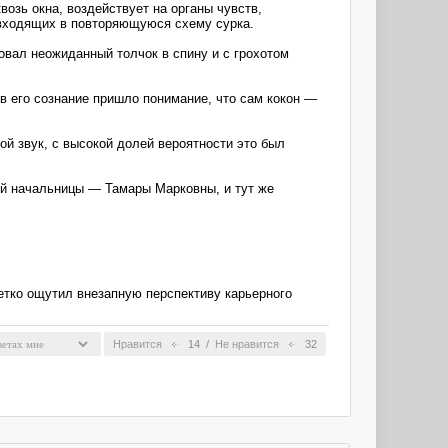
озь окна, воздействует на органы чувств,
е входящих в повторяющуюся схему сурка.
вал неожиданный толчок в спину и с грохотом
в его сознание пришло понимание, что сам кокон —
хой звук, с высокой долей вероятности это был
оей начальницы — Тамары Марковны, и тут же
тко ощутил внезапную перспективу карьерного
Нравится
14
/
Не нравится
32