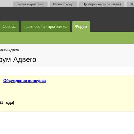
Биржа маркетинга
Каталог услуг
Проверка на антиплагиат
SE
Сервис
Партнёрская программа
Форум
ажки Адвего
рум Адвего
 -
Обсуждение конкурса
23 года)