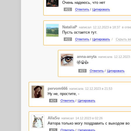
Очень надеюсь, что нет
#21
Ответить
/
Цитировать
NataliaP
написал 12.12.2023 в 18:37
в отве
Пусть остается тут.
#22
Ответить
/
Цитировать
/
Скрыть ве
anna-anyta
написала 12.12.2023
🤣😁👍
#23
Ответить
/
Цитировать
pervom666
написала 12.12.2023 в 21:53
Ну не, простите, -
#24
Ответить
/
Цитировать
AllaSu
написал 14.12.2023 в 02:26
Автора только могу поздравить с выходом во в
#25
Ответить
/
Цитировать