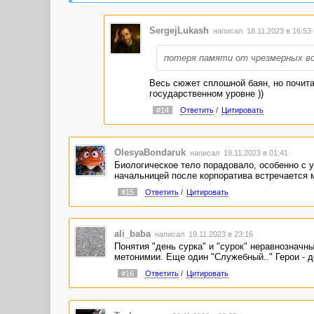
SergejLukash
написал 18.11.2023 в 16:5
потеря памяти от чрезмерных во
Весь сюжет сплошной баян, но почита
государственном уровне ))
#14
Ответить
/
Цитировать
OlesyaBondaruk
написал 19.11.2023 в 01:41
Биологическое тело порадовало, особенно с у
начальницей после корпоратива встречается м
#15
Ответить
/
Цитировать
ali_baba
написал 19.11.2023 в 23:16
Понятия "день сурка" и "сурок" неравнозначн
метонимии. Еще один "Служебный.." Герои - д
#16
Ответить
/
Цитировать