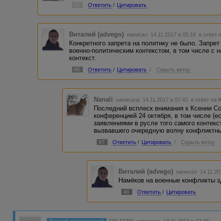
#2
Ответить
/
Цитировать
Виталий (advego)
написал 14.11.2017 в 05:16
в ответ 
Конкретного запрета на политику не было. Запр
военно-политическим контекстом, в том числе с 
контекст.
#6
Ответить
/
Цитировать
/
Скрыть ветку
Nanali
написала 14.11.2017 в 07:42
в ответ на 
Последний всплеск внимания к Ксении Со
конференцией 24 октября, в том числе (е
заявлениями в русле того самого контекс
вызвавшего очередную волну конфликтны
#7
Ответить
/
Цитировать
/
Скрыть ветку
Виталий (advego)
написал 14.11.20
Намёков на военные конфликты з
#8
Ответить
/
Цитировать
Лучший комментарий
DELETED
написала 13.11.2017 в 22:28