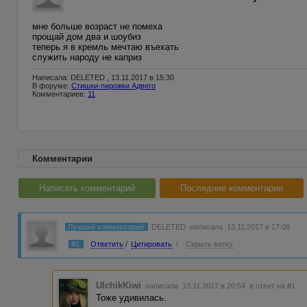
мне больше возраст не помеха
прощай дом два и шоубиз
теперь я в кремль мечтаю въехать
служить народу не каприз
Написала: DELETED , 13.11.2017 в 15:30
В форуме:
Стишки-пирожки Адвего
Комментариев:
11
Комментарии
Написать комментарий
Последние комментарии
Лучший комментарий
DELETED
написала 13.11.2017 в 17:08
#1
Ответить
/
Цитировать
/
Скрыть ветку
UlchikKiwi
написала 13.11.2017 в 20:54
в ответ на #1
Тоже удивилась.