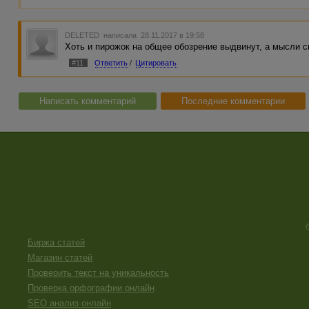
DELETED
написала 28.11.2017 в 19:58
Хоть и пирожок на общее обозрение выдвинут, а мысли с
#11
Ответить
/
Цитировать
Написать комментарий
Последние комментарии
Биржа статей
Магазин статей
Проверить текст на уникальность
Проверка орфографии онлайн
SEO анализ онлайн