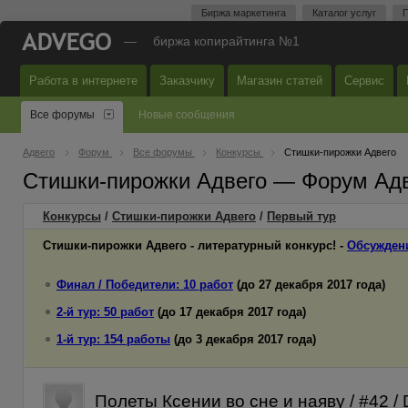
Биржа маркетинга
Каталог услуг
П
—
биржа копирайтинга №1
Работа в интернете
Заказчику
Магазин статей
Сервис
Все форумы
Новые сообщения
Адвего
Форум
Все форумы
Конкурсы
Стишки-пирожки Адвего
Стишки-пирожки Адвего — Форум Ад
Конкурсы
/
Стишки-пирожки Адвего
/
Первый
тур
Стишки-пирожки Адвего - литературный конкурс! -
Обсужден
Финал / Победители: 10 работ
(до 27 декабря 2017 года)
2-й тур: 50 работ
(до 17 декабря 2017 года)
1-й тур: 154 работы
(до 3 декабря 2017 года)
Полеты Ксении во сне и наяву / #42 