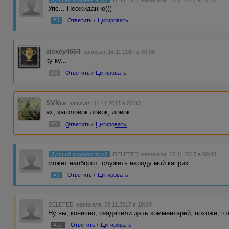
Упс... Неожиданно(((
#3
Ответить
/
Цитировать
alexey4664
написал 14.11.2017 в 00:06
ку-ку...
#4
Ответить
/
Цитировать
SVKrs
написал 14.11.2017 в 03:33
ах, заголовок ловок, ловок...
#5
Ответить
/
Цитировать
Лучший комментарий
DELETED
написала 15.11.2017 в 08:33
может наоборот: служить народу мой каприз
#9
Ответить
/
Цитировать
DELETED
написала 28.11.2017 в 19:54
Ну вы, конечно, озадачили дать комментарий, похоже, чт
#10
Ответить
/
Цитировать