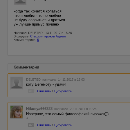
когда так хочется копаться
что я любил что не люблю
не буду ссориться и драться
уж лучше примус починю
Написал: DELETED , 13.11.2017 в 15:30
В форуме:
Стишки-пирожки Адвего
Комментариев:
5
Комментарии
DELETED
написала 14.11.2017 в 16:03
коту Бегемоту - удачи!
#1
Ответить
/
Цитировать
Nikusya666323
написала 20.11.2017 в 10:24
Наверное, это самый философский пирожок)))
+
#2
Ответить
/
Цитировать