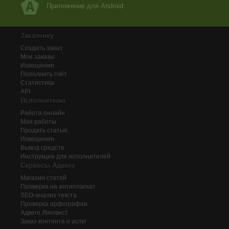
Приложение для Android
Заказчику
Создать заказ
Мои заказы
Извещения
Пополнить счёт
Статистика
API
Исполнителю
Работа онлайн
Мои работы
Продать статью
Извещения
Вывод средств
Инструкции для исполнителей
Сервисы Адвего
Магазин статей
Проверка на антиплагиат
SEO-анализ текста
Проверка орфографии
Адвего
Лингвист
Заказ контента и услуг