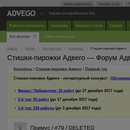
Биржа маркетинга
Каталог услуг
П
—
биржа копирайтинга №1
Работа в интернете
Заказчику
Магазин статей
Сервис
Все форумы
Новые сообщения
Адвего
Форум
Все форумы
Конкурсы
Стишки-пирожки Адвего
Стишки-пирожки Адвего — Форум Ад
Конкурсы
/
Стишки-пирожки Адвего
/
Первый
тур
Стишки-пирожки Адвего - литературный конкурс! -
Обсужден
Финал / Победители: 10 работ
(до 27 декабря 2017 года)
2-й тур: 50 работ
(до 17 декабря 2017 года)
1-й тур: 154 работы
(до 3 декабря 2017 года)
Примус / #79 / DELETED