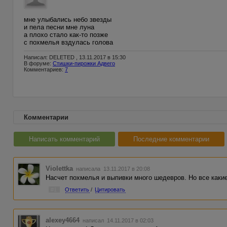
мне улыбались небо звезды
и пела песни мне луна
а плохо стало как-то позже
с похмелья вздулась голова
Написал: DELETED , 13.11.2017 в 15:30
В форуме:
Стишки-пирожки Адвего
Комментариев:
7
Комментарии
Написать комментарий
Последние комментарии
Violettka
написала 13.11.2017 в 20:08
Насчет похмелья и выпивки много шедевров. Но все каки
#1
Ответить
/
Цитировать
alexey4664
написал 14.11.2017 в 02:03