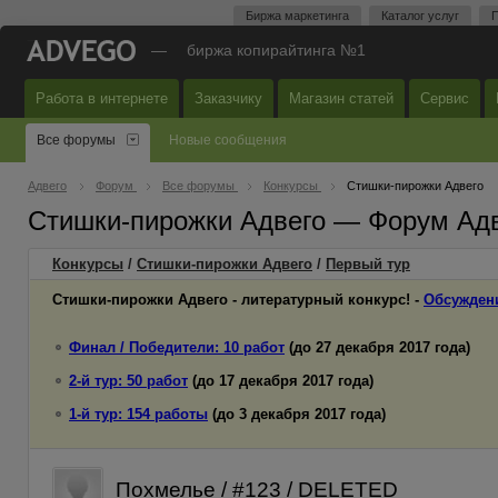
Биржа маркетинга
Каталог услуг
П
—
биржа копирайтинга №1
Работа в интернете
Заказчику
Магазин статей
Сервис
Все форумы
Новые сообщения
Адвего
Форум
Все форумы
Конкурсы
Стишки-пирожки Адвего
Стишки-пирожки Адвего — Форум Ад
Конкурсы
/
Стишки-пирожки Адвего
/
Первый
тур
Стишки-пирожки Адвего - литературный конкурс! -
Обсужден
Финал / Победители: 10 работ
(до 27 декабря 2017 года)
2-й тур: 50 работ
(до 17 декабря 2017 года)
1-й тур: 154 работы
(до 3 декабря 2017 года)
Похмелье / #123 / DELETED