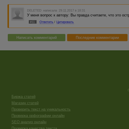
DELETED
написала 29.11.2017 в 18:31
У меня вопрос к автору: Вы правда считаете, что это ос
#11
Ответить
/
Цитировать
Написать комментарий
Последние комментарии
Биржа статей
Магазин статей
Проверить текст на уникальность
Проверка орфографии онлайн
SEO анализ онлайн
Проверка качества текста