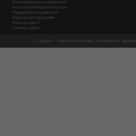
Пользовательское соглашение
Политика конфиденциальности
Поддержка пользователей
Партнерская программа
Новости Адвего
Сервисы Адвего
© Адвего — биржа контента №1. Копирайтинг, рерайти