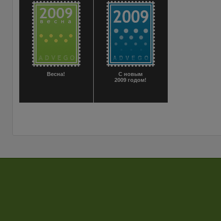
Весна!
С новым
2009 годом!