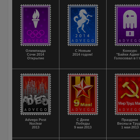
Олимпиада
С Новым
Конкурс
Сочи 2014
2014 годом!
"Байки Адвег
Открытие
Голосовал в I 
Advego Post
С Днем
Праздник
Nuclear
Победы
Весны и Тру
2013
9 мая 2013
1 мая 2013