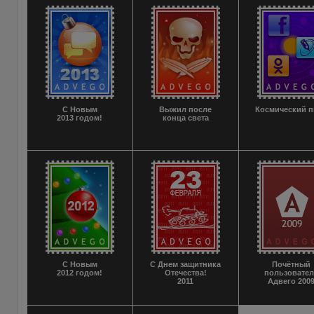
С Новым
Выжил после
Космический 
2013 годом!
конца света
С Новым
С Днем защитника
Почётный
2012 годом!
Отечества!
пользовате
2011
Адвего 200