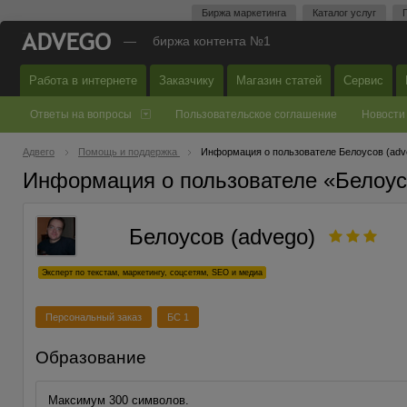
Биржа маркетинга
Каталог услуг
—
биржа контента №1
Работа в интернете
Заказчику
Магазин статей
Сервис
Ответы на вопросы
Пользовательское соглашение
Новости
Адвего
Помощь и поддержка
Информация о пользователе Белоусов (adv
Информация о пользователе «Белоус
Белоусов (advego)
Эксперт по текстам, маркетингу, соцсетям, SEO и медиа
Персональный заказ
БС 1
Образование
Максимум 300 символов.