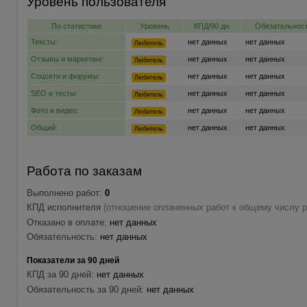
Уровень пользователя
По статистике
Уровень
КПД/90 дн.
Обязательност
Тексты:
нет данных
нет данных
Любитель
Отзывы и маркетинг:
нет данных
нет данных
Любитель
Соцсети и форумы:
нет данных
нет данных
Любитель
SEO и тесты:
нет данных
нет данных
Любитель
Фото и видео:
нет данных
нет данных
Любитель
Общий:
нет данных
нет данных
Любитель
Работа по заказам
Выполнено работ:
0
КПД исполнителя
(отношение оплаченных работ к общему числу р
Отказано в оплате:
нет данных
Обязательность:
нет данных
Показатели за 90 дней
КПД за 90 дней:
нет данных
Обязательность за 90 дней:
нет данных