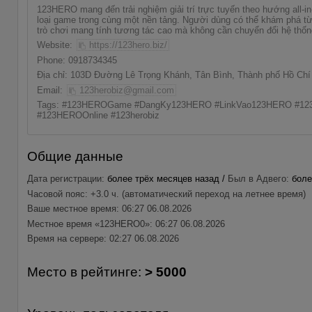
123HERO
mang đến trải nghiệm giải trí trực tuyến theo hướng all-in
loại game trong cùng một nền tảng. Người dùng có thể khám phá từ
trò chơi mang tính tương tác cao mà không cần chuyển đổi hệ thốn
Website:
https://123hero.biz/
Phone: 0918734345
Địa chỉ: 103D Đường Lê Trọng Khánh, Tân Bình, Thành phố Hồ Chí
Email:
123herobiz@gmail.com
Tags: #123HEROGame #DangKy123HERO #LinkVao123HERO #12
#123HEROOnline #123herobiz
Общие данные
Дата регистрации:
более трёх месяцев назад /
Был в Адвего:
боле
Часовой пояс: +3.0 ч. (автоматический переход на летнее время)
Ваше местное время: 06:27 06.08.2026
Местное время «123HERO0»: 06:27 06.08.2026
Время на сервере: 02:27 06.08.2026
Место в рейтинге:
> 5000