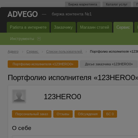
Биржа маркетинга
Каталог услуг
—
биржа контента №1
Работа в интернете
Заказчику
Магазин статей
Сервис
Инструменты
Адвего
Сервис
Списки пользователей
Портфолио исполнителя «12
Портфолио исполнителя «123HERO0»
Досье заказчика «123HERO0»
Портфолио исполнителя «123HERO0
123HERO0
Персональный заказ
Отзывы
Обсуждения
БС 0
О себе