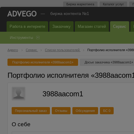
Биржа маркетинга
Каталог услуг
—
биржа контента №1
Работа в интернете
Заказчику
Магазин статей
Сервис
Инструменты
Адвего
Сервис
Списки пользователей
Портфолио исполнителя «398
Портфолио исполнителя «3988aacom1»
Досье заказчика «3988aacom1»
Портфолио исполнителя «3988aacom
3988aacom1
Персональный заказ
Отзывы
Обсуждения
БС 0
О себе