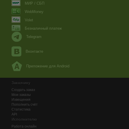
МИР / СБП
WebMoney
Volet
Безналичный платеж
Telegram
Вконтакте
Приложение для Android
Заказчику
Создать заказ
Мои заказы
Извещения
Пополнить счёт
Статистика
API
Исполнителю
Работа онлайн