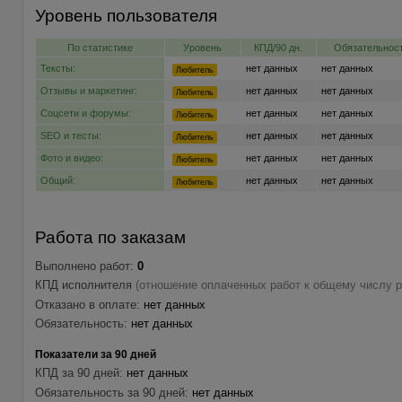
Уровень пользователя
По статистике
Уровень
КПД/90 дн.
Обязательност
Тексты:
нет данных
нет данных
Любитель
Отзывы и маркетинг:
нет данных
нет данных
Любитель
Соцсети и форумы:
нет данных
нет данных
Любитель
SEO и тесты:
нет данных
нет данных
Любитель
Фото и видео:
нет данных
нет данных
Любитель
Общий:
нет данных
нет данных
Любитель
Работа по заказам
Выполнено работ:
0
КПД исполнителя
(отношение оплаченных работ к общему числу р
Отказано в оплате:
нет данных
Обязательность:
нет данных
Показатели за 90 дней
КПД за 90 дней:
нет данных
Обязательность за 90 дней:
нет данных