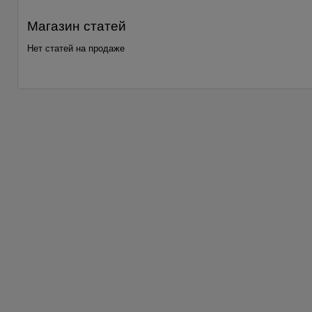
Магазин статей
Нет статей на продаже