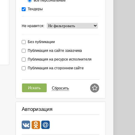
все персональные
Тендеры
Не нравится:
Без публикации
Публикация на сайте заказчика
Публикация на ресурсе исполнителя
Публикация на стороннем сайте
Искать
Сбросить
Авторизация