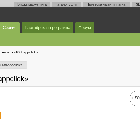
Биржа маркетинга
Каталог услуг
Проверка на антиплагиат
SE
Сервис
Партнёрская программа
Форум
лнителя «6686appclick»
«6686appclick»
ppclick»
> 50