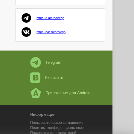
Goryuo
https://t.me/advego
avesta88
PRO
https://vk.ru/advego
Anjelika4
PRO
zaocon
Telegram
KrisNil
Вконтакте
PRO
Приложение для Android
Serg1202
PRO
Omuk
Информация
PRO
Пользовательское соглашение
Политика конфиденциальности
Dmitry44
Поддержка пользователей