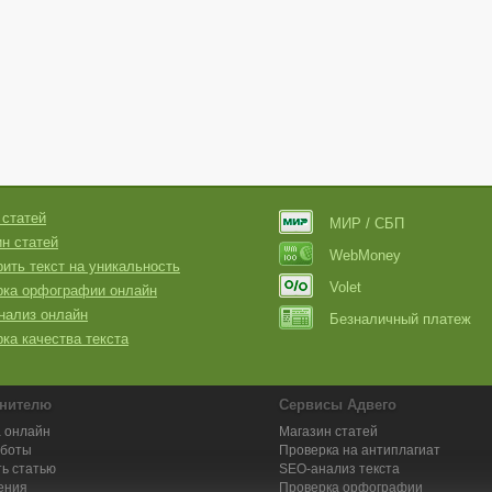
 статей
МИР / СБП
н статей
WebMoney
ить текст на уникальность
Volet
рка орфографии онлайн
нализ онлайн
Безналичный платеж
ка качества текста
нителю
Сервисы Адвего
 онлайн
Магазин статей
аботы
Проверка на антиплагиат
ь статью
SEO-анализ текста
ения
Проверка орфографии