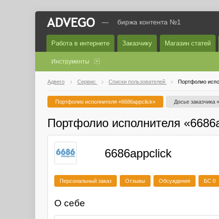
—
биржа контента №1
Работа в интернете
Заказчику
Магазин статей
Инструменты
Адвего
Сервис
Списки пользователей
Портфолио испо
Портфолио исполнителя «6686appclick»
Досье заказчика 
Портфолио исполнителя «6686a
6686appclick
Персональный заказ
Отзывы
Обсуждения
БС 0
О себе