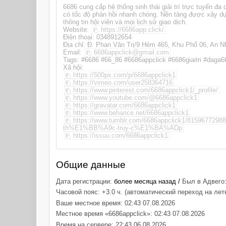
6686
cung cấp hệ thống sinh thái giải trí trực tuyến đa
có tốc độ phản hồi nhanh chóng. Nền tảng được xây dựng
thông tin hội viên và mọi lịch sử giao dịch.
Website:
https://6686app.click/
Điện thoại: 0348912654
Địa chỉ: Đ. Phan Văn Trị/9 Hẻm 465, Khu Phố 06, An 
Email:
6686appclick@gmail.com
Tags: #6686 #66_86 #6686appclick #6686giaitri #daga6
Xã hội:
https://500px.com/p/6686appclick1
https://vimeo.com/user258364716
https://www.pinterest.com/6686appclick1/_profile/
https://www.youtube.com/@6686appclick1
https://gravatar.com/6686appclick1
https://www.behance.net/6686appclick1
https://www.tumblr.com/6686appclick1/8159677
th%E1%BB%A9c-truy-c%E1%BA%ADp
https://issuu.com/6686appclick1
Общие данные
Дата регистрации:
более месяца назад /
Был в Адвего
Часовой пояс: +3.0 ч. (автоматический переход на лет
Ваше местное время: 02:43 07.08.2026
Местное время «6686appclick»: 02:43 07.08.2026
Время на сервере: 22:43 06.08.2026