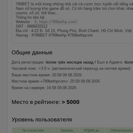
789BET là một trong những nhà cái cá cược trực tuyến nổi tiếng và 
Nam số lượng kho game đồ sộ. Có tới hàng trăm trò chơi khác nha
casino, xổ số, thể thao,..
Thông tin liên hệ:
Website :
https://789bethp.com/
SĐT : 0986633112
Địa chỉ : 4-22 Đ. Số 15, Phong Phú, Bình Chánh, Hồ Chí Minh, Việ
Hastag : #789BET #789bethp #789bethpcom
Общие данные
Дата регистрации:
более трёх месяцев назад /
Был в Адвего:
боле
Часовой пояс: +3.0 ч. (автоматический переход на летнее время)
Ваше местное время: 20:58 09.08.2026
Местное время «789bethpcom»: 20:58 09.08.2026
Время на сервере: 16:58 09.08.2026
Место в рейтинге:
> 5000
Уровень пользователя
По статистике
Уровень
КПД/90 дн.
Обязательност