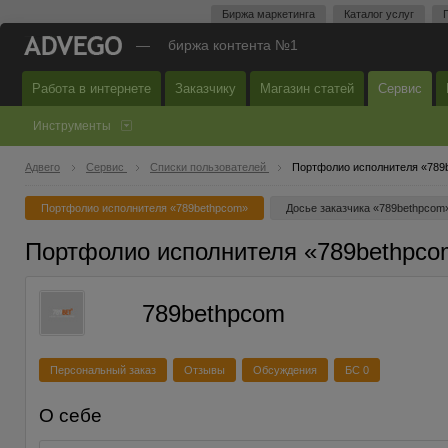
Биржа маркетинга
Каталог услуг
—
биржа контента №1
Работа в интернете
Заказчику
Магазин статей
Сервис
Инструменты
Адвего
Сервис
Списки пользователей
Портфолио исполнителя «789
Портфолио исполнителя «789bethpcom»
Досье заказчика «789bethpcom
Портфолио исполнителя «789bethpco
789bethpcom
Персональный заказ
Отзывы
Обсуждения
БС 0
О себе