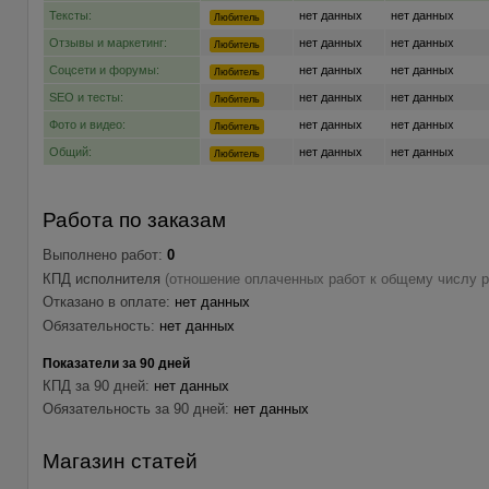
Тексты:
нет данных
нет данных
Любитель
Отзывы и маркетинг:
нет данных
нет данных
Любитель
Соцсети и форумы:
нет данных
нет данных
Любитель
SEO и тесты:
нет данных
нет данных
Любитель
Фото и видео:
нет данных
нет данных
Любитель
Общий:
нет данных
нет данных
Любитель
Работа по заказам
Выполнено работ:
0
КПД исполнителя
(отношение оплаченных работ к общему числу р
Отказано в оплате:
нет данных
Обязательность:
нет данных
Показатели за 90 дней
КПД за 90 дней:
нет данных
Обязательность за 90 дней:
нет данных
Магазин статей