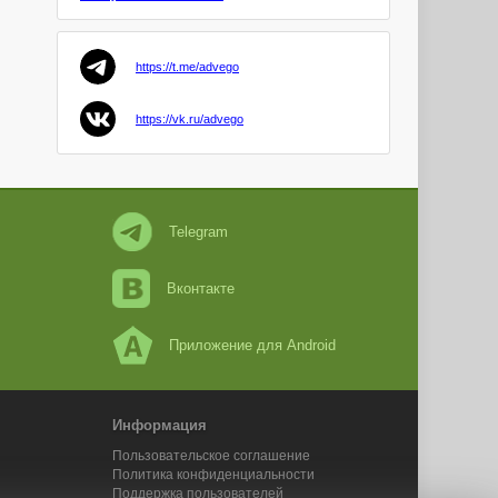
Goryuo
https://t.me/advego
avesta88
PRO
https://vk.ru/advego
Anjelika4
PRO
zaocon
Telegram
KrisNil
Вконтакте
PRO
Приложение для Android
Serg1202
PRO
Omuk
Информация
PRO
Пользовательское соглашение
Политика конфиденциальности
Dmitry44
Поддержка пользователей