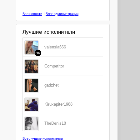
|
Все новости
Блог администрации
Лучшие исполнители
valensia666
PRO
Competitor
gadzhet
Kiruxapiter1988
TheDenis18
Все лучшие исполнители