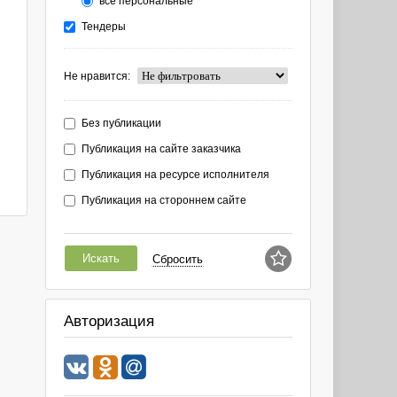
все персональные
Тендеры
Не нравится:
Без публикации
Публикация на сайте заказчика
Публикация на ресурсе исполнителя
Публикация на стороннем сайте
Искать
Сбросить
Авторизация