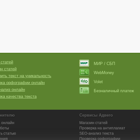
 статей
МИР / СБП
н статей
WebMoney
ить текст на уникальность
Volet
рка орфографии онлайн
нализ онлайн
Безналичный платеж
ка качества текста
нителю
Сервисы Адвего
 онлайн
Магазин статей
аботы
Проверка на антиплагиат
ь статью
SEO-анализ текста
ения
Проверка орфографии