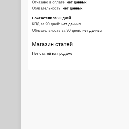
Отказано в оплате:
нет данных
Обязательность:
нет данных
Показатели за 90 дней
КПД за 90 дней:
нет данных
Обязательность за 90 дней:
нет данных
Магазин статей
Нет статей на продаже